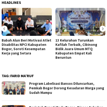
HEADLINES
‹
›
Babah Alun Beri Motivasi Atlet
13 Kelurahan Turunkan
Disabilitas NPCI Kabupaten
Kafilah Terbaik, Cibinong
Bogor, Soroti Kesempatan
Bidik Juara Umum MTQ
Kerja yang Setara
Kabupaten Empat Kali
Beruntun
TAG:
FARID MA’RUF
Program Labelisasi Bansos Diluncurkan,
Pemkab Bogor Dorong Kesadaran Warga yang
Sudah Mampu