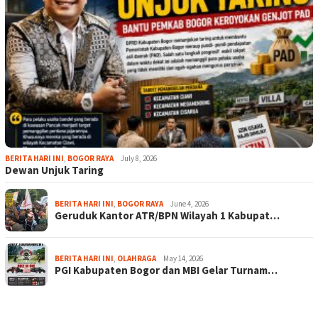
BERITA HARI INI
,
BOGOR RAYA
July 8, 2026
Dewan Unjuk Taring
BERITA HARI INI
,
BOGOR RAYA
June 4, 2026
Geruduk Kantor ATR/BPN Wilayah 1 Kabupat…
BERITA HARI INI
,
OLAHRAGA
May 14, 2026
PGI Kabupaten Bogor dan MBI Gelar Turnam…