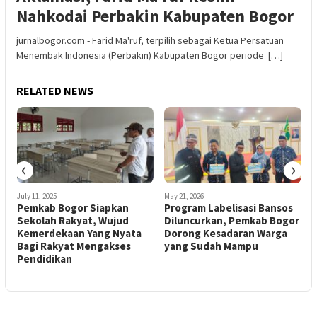
Nahkodai Perbakin Kabupaten Bogor
jurnalbogor.com - Farid Ma'ruf, terpilih sebagai Ketua Persatuan
Menembak Indonesia (Perbakin) Kabupaten Bogor periode […]
RELATED NEWS
‹
›
July 11, 2025
May 21, 2026
A
Pemkab Bogor Siapkan
Program Labelisasi Bansos
P
Sekolah Rakyat, Wujud
Diluncurkan, Pemkab Bogor
T
Kemerdekaan Yang Nyata
Dorong Kesadaran Warga
Bagi Rakyat Mengakses
yang Sudah Mampu
Pendidikan