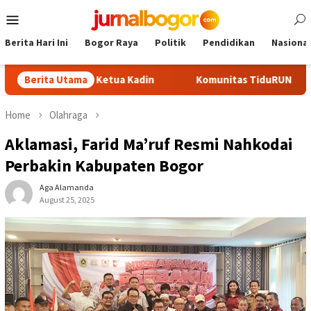
Skip
Mobile
to
Menu
content
Berita Hari Ini
Bogor Raya
Politik
Pendidikan
Nasional
di Calon Ketua Kadin
Berita Utama
Komunitas TiduRUN Jajal Jalur Baru 
Home
Olahraga
Aklamasi, Farid Ma’ruf Resmi Nahkodai
Perbakin Kabupaten Bogor
Aga Alamanda
August 25, 2025