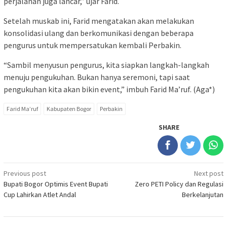
perjalanan juga lancar,” ujar Farid.
Setelah muskab ini, Farid mengatakan akan melakukan
konsolidasi ulang dan berkomunikasi dengan beberapa
pengurus untuk mempersatukan kembali Perbakin.
“Sambil menyusun pengurus, kita siapkan langkah-langkah
menuju pengukuhan. Bukan hanya seremoni, tapi saat
pengukuhan kita akan bikin event,” imbuh Farid Ma’ruf. (Aga*)
Farid Ma’ruf
Kabupaten Bogor
Perbakin
SHARE
Post
Previous post
Next post
Bupati Bogor Optimis Event Bupati
Zero PETI Policy dan Regulasi
navigation
Cup Lahirkan Atlet Andal
Berkelanjutan