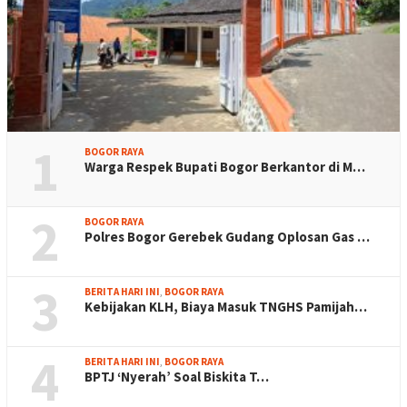
1
BOGOR RAYA
Warga Respek Bupati Bogor Berkantor di M…
2
BOGOR RAYA
Polres Bogor Gerebek Gudang Oplosan Gas …
3
BERITA HARI INI
,
BOGOR RAYA
Kebijakan KLH, Biaya Masuk TNGHS Pamijah…
4
BERITA HARI INI
,
BOGOR RAYA
BPTJ ‘Nyerah’ Soal Biskita T…