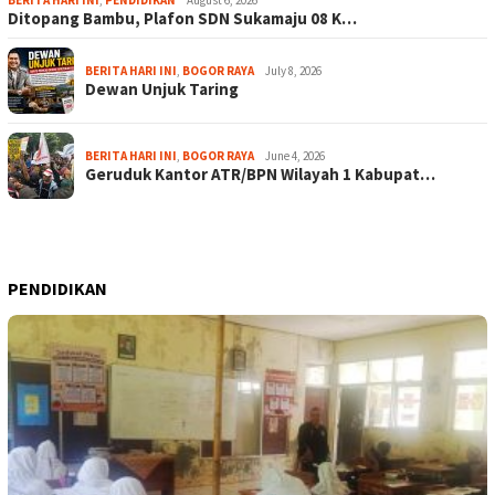
Ditopang Bambu, Plafon SDN Sukamaju 08 K…
BERITA HARI INI
,
BOGOR RAYA
July 8, 2026
Dewan Unjuk Taring
BERITA HARI INI
,
BOGOR RAYA
June 4, 2026
Geruduk Kantor ATR/BPN Wilayah 1 Kabupat…
PENDIDIKAN