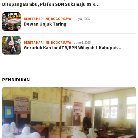
Ditopang Bambu, Plafon SDN Sukamaju 08 K…
BERITA HARI INI
,
BOGOR RAYA
July 8, 2026
Dewan Unjuk Taring
BERITA HARI INI
,
BOGOR RAYA
June 4, 2026
Geruduk Kantor ATR/BPN Wilayah 1 Kabupat…
PENDIDIKAN