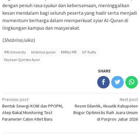
dengan penuh rasa syukur dan kebersamaan, meninggalkan
kesan mendalam bagi seluruh peserta yang hadir serta menjadi
momentum berharga dalam memperkuat syiar Al-Quran di
lingkungan kampus dan masyarakat.
(
Shabrina/uika
)
IPB University
khotmul quran
KMNU IPB
SIT Kaifa
Yayasan Qurrota Ayun
SHARE
Post
Previous post
Next post
Bentuk Sinergi KONI dan PPOPM,
Resmi Dilantik, Akuatik Kabupaten
navigation
Atep Bakal Monitoring Test
Bogor Optimistis Raih Juara Umum
Parameter Calon Atlet Baru
di Porprov Jabar 2026