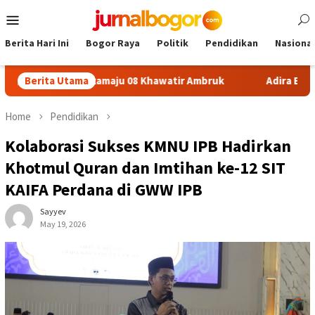
Skip
Mobile
to
Menu
content
Berita Hari Ini
Bogor Raya
Politik
Pendidikan
Nasional
n SDN Sukamaju 08 Khawatir Ambruk
Berita Utama
Adira Expo Merdeka
Home
Pendidikan
Kolaborasi Sukses KMNU IPB Hadirkan
Khotmul Quran dan Imtihan ke-12 SIT
KAIFA Perdana di GWW IPB
Sayyev
May 19, 2026