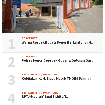
1
BOGOR RAYA
Warga Respek Bupati Bogor Berkantor di M…
2
BOGOR RAYA
Polres Bogor Gerebek Gudang Oplosan Gas …
3
BERITA HARI INI
,
BOGOR RAYA
Kebijakan KLH, Biaya Masuk TNGHS Pamijah…
4
BERITA HARI INI
,
BOGOR RAYA
BPTJ ‘Nyerah’ Soal Biskita T…