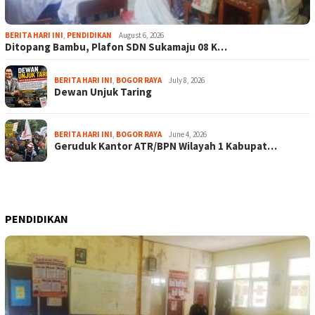
BERITA HARI INI
,
PENDIDIKAN
August 6, 2026
Ditopang Bambu, Plafon SDN Sukamaju 08 K…
BERITA HARI INI
,
BOGOR RAYA
July 8, 2026
Dewan Unjuk Taring
BERITA HARI INI
,
BOGOR RAYA
June 4, 2026
Geruduk Kantor ATR/BPN Wilayah 1 Kabupat…
PENDIDIKAN