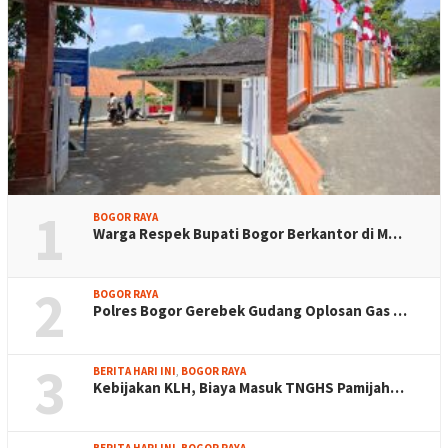
1
BOGOR RAYA
Warga Respek Bupati Bogor Berkantor di M…
2
BOGOR RAYA
Polres Bogor Gerebek Gudang Oplosan Gas …
3
BERITA HARI INI
,
BOGOR RAYA
Kebijakan KLH, Biaya Masuk TNGHS Pamijah…
BERITA HARI INI
,
BOGOR RAYA