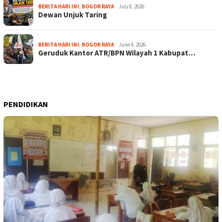
BERITA HARI INI
,
BOGOR RAYA
July 8, 2026
Dewan Unjuk Taring
BERITA HARI INI
,
BOGOR RAYA
June 4, 2026
Geruduk Kantor ATR/BPN Wilayah 1 Kabupat…
PENDIDIKAN