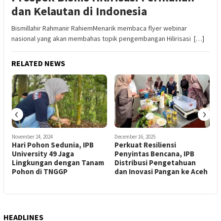
dan Kelautan di Indonesia
Bismillahir Rahmanir RahiemMenarik membaca flyer webinar
nasional yang akan membahas topik pengembangan Hilirisasi […]
RELATED NEWS
‹
›
November 24, 2024
December 16, 2025
S
Hari Pohon Sedunia, IPB
Perkuat Resiliensi
R
University 49 Jaga
Penyintas Bencana, IPB
R
Lingkungan dengan Tanam
Distribusi Pengetahuan
Pohon di TNGGP
dan Inovasi Pangan ke Aceh
HEADLINES