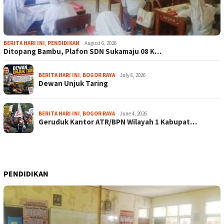
BERITA HARI INI
,
PENDIDIKAN
August 6, 2026
Ditopang Bambu, Plafon SDN Sukamaju 08 K…
BERITA HARI INI
,
BOGOR RAYA
July 8, 2026
Dewan Unjuk Taring
BERITA HARI INI
,
BOGOR RAYA
June 4, 2026
Geruduk Kantor ATR/BPN Wilayah 1 Kabupat…
PENDIDIKAN