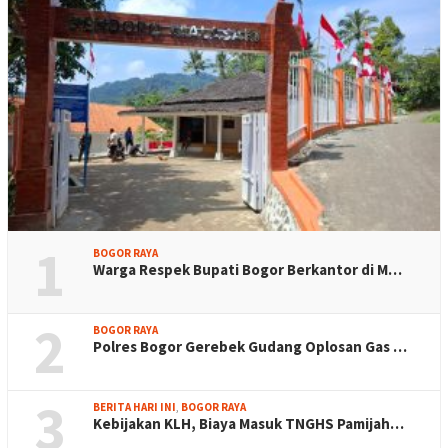
1
BOGOR RAYA
Warga Respek Bupati Bogor Berkantor di M…
2
BOGOR RAYA
Polres Bogor Gerebek Gudang Oplosan Gas …
3
BERITA HARI INI
,
BOGOR RAYA
Kebijakan KLH, Biaya Masuk TNGHS Pamijah…