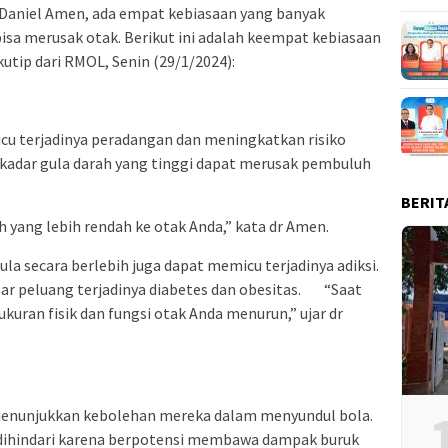
 Daniel Amen, ada empat kebiasaan yang banyak
sa merusak otak. Berikut ini adalah keempat kebiasaan
kutip dari RMOL, Senin (29/1/2024):
cu terjadinya peradangan dan meningkatkan risiko
i, kadar gula darah yang tinggi dapat merusak pembuluh
BERIT
h yang lebih rendah ke otak Anda,” kata dr Amen.
la secara berlebih juga dapat memicu terjadinya adiksi.
ar peluang terjadinya diabetes dan obesitas. “Saat
uran fisik dan fungsi otak Anda menurun,” ujar dr
nunjukkan kebolehan mereka dalam menyundul bola.
u dihindari karena berpotensi membawa dampak buruk