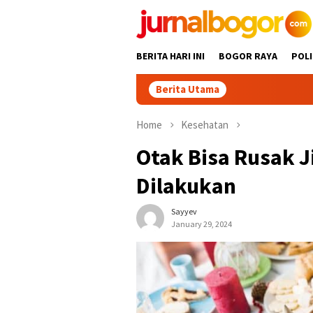
Skip
to
content
BERITA HARI INI
BOGOR RAYA
POLI
Berita Utama
13 Kelurahan 
Home
Kesehatan
Otak Bisa Rusak J
Dilakukan
Sayyev
January 29, 2024