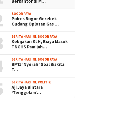
Berkantor di M…
2
BOGOR RAYA
Polres Bogor Gerebek
Gudang Oplosan Gas …
3
BERITA HARI INI
,
BOGOR RAYA
Kebijakan KLH, Biaya Masuk
TNGHS Pamijah…
4
BERITA HARI INI
,
BOGOR RAYA
BPTJ ‘Nyerah’ Soal Biskita
T…
5
BERITA HARI INI
,
POLITIK
Aji Jaya Bintara
‘Tenggelam’…