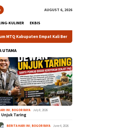
h
AUGUST 6, 2026
ING-KULINER
EKBIS
aten Empat Kali Beruntun
Bupati Rudy Susmanto: Masyara
A UTAMA
ARI INI
,
BOGOR RAYA
July 8, 2026
 Unjuk Taring
BERITA HARI INI
,
BOGOR RAYA
June 4, 2026