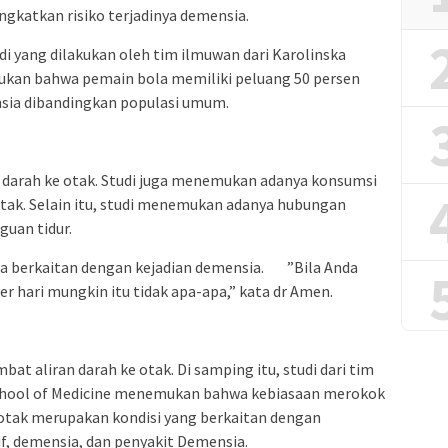
ingkatkan risiko terjadinya demensia.
udi yang dilakukan oleh tim ilmuwan dari Karolinska
emukan bahwa pemain bola memiliki peluang 50 persen
ensia dibandingkan populasi umum.
n darah ke otak. Studi juga menemukan adanya konsumsi
tak. Selain itu, studi menemukan adanya hubungan
uan tidur.
uga berkaitan dengan kejadian demensia. ”Bila Anda
r hari mungkin itu tidak apa-apa,” kata dr Amen.
at aliran darah ke otak. Di samping itu, studi dari tim
School of Medicine menemukan bahwa kebiasaan merokok
otak merupakan kondisi yang berkaitan dengan
f, demensia, dan penyakit Demensia.