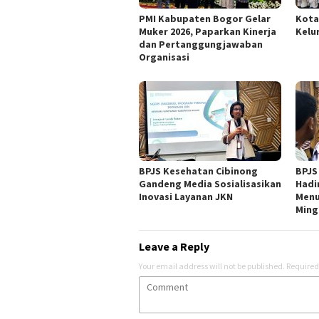
PMI Kabupaten Bogor Gelar
Kota
Muker 2026, Paparkan Kinerja
Kelu
dan Pertanggungjawaban
Organisasi
BPJS Kesehatan Cibinong
BPJS
Gandeng Media Sosialisasikan
Hadi
Inovasi Layanan JKN
Menu
Ming
Leave a Reply
Your email address will not be published.
Required