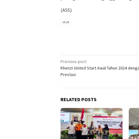
(ASS)
otak
Post
Previous post
Khenzi United Start Awal Tahun 2024 deng
navigation
Prestasi
RELATED POSTS