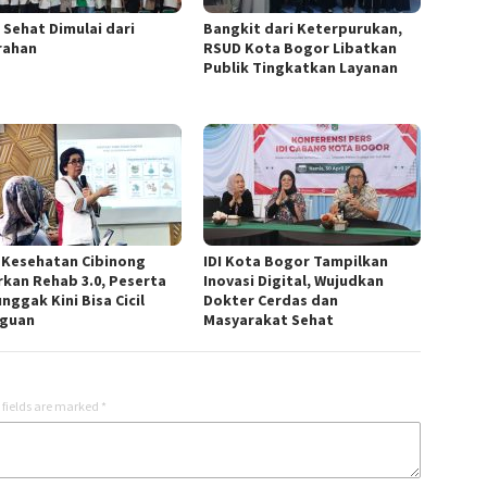
 Sehat Dimulai dari
Bangkit dari Keterpurukan,
rahan
RSUD Kota Bogor Libatkan
Publik Tingkatkan Layanan
 Kesehatan Cibinong
IDI Kota Bogor Tampilkan
rkan Rehab 3.0, Peserta
Inovasi Digital, Wujudkan
nggak Kini Bisa Cicil
Dokter Cerdas dan
guan
Masyarakat Sehat
 fields are marked
*