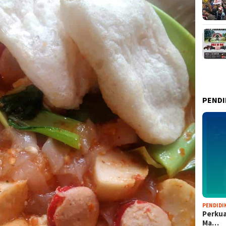
PENDI
PENDIDI
Perkua
Ma…