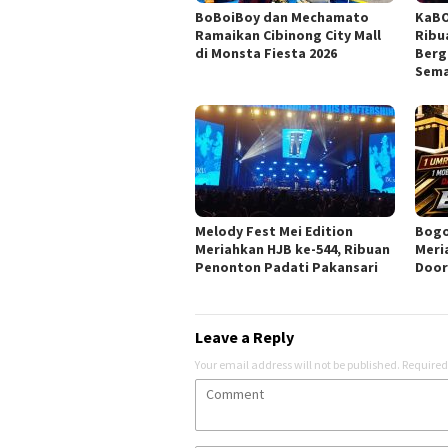
BoBoiBoy dan Mechamato
KaBO
Ramaikan Cibinong City Mall
Ribu
di Monsta Fiesta 2026
Berg
Sema
Melody Fest Mei Edition
Bogo
Meriahkan HJB ke-544, Ribuan
Meri
Penonton Padati Pakansari
Door
Leave a Reply
Your email address will not be published.
Required