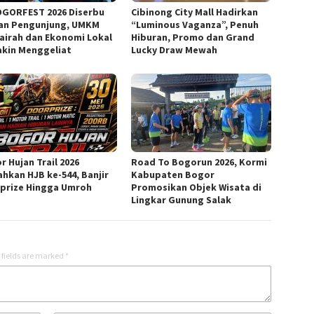
GORFEST 2026 Diserbu
Cibinong City Mall Hadirkan
an Pengunjung, UMKM
“Luminous Vaganza”, Penuh
airah dan Ekonomi Lokal
Hiburan, Promo dan Grand
kin Menggeliat
Lucky Draw Mewah
r Hujan Trail 2026
Road To Bogorun 2026, Kormi
ahkan HJB ke-544, Banjir
Kabupaten Bogor
prize Hingga Umroh
Promosikan Objek Wisata di
Lingkar Gunung Salak
 fields are marked
*