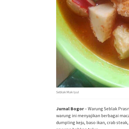
Seblak Mak Iyul
Jurnal Bogor
– Warung Seblak Prasma
warung ini menyajikan berbagai maca
dumpling keju, baso ikan, crab ste