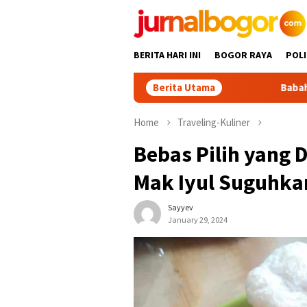
Skip
to
content
BERITA HARI INI
BOGOR RAYA
POLI
Berita Utama
Babah Alun Beri Motivasi 
Home
Traveling-Kuliner
Bebas Pilih yang
Mak Iyul Suguhka
Sayyev
January 29, 2024