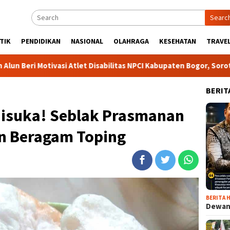
Searc
TIK
PENDIDIKAN
NASIONAL
OLAHRAGA
KESEHATAN
TRAVEL
Atlet Disabilitas NPCI Kabupaten Bogor, Soroti Kesempatan Kerja
BERIT
 Disuka! Seblak Prasmanan
n Beragam Toping
BERITA H
Dewan