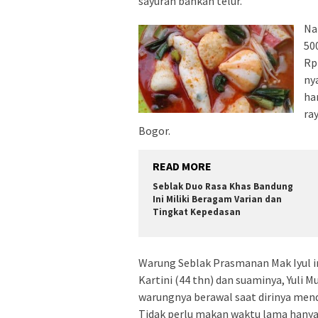
sayuran bahkan telur.
Na
50
Rp
ny
ha
ra
Bogor.
READ MORE
Seblak Duo Rasa Khas Bandung
Ini Miliki Beragam Varian dan
Tingkat Kepedasan
Warung Seblak Prasmanan Mak Iyul in
Kartini (44 thn) dan suaminya, Yuli M
warungnya berawal saat dirinya mend
Tidak perlu makan waktu lama hanya