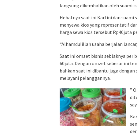
langsung dikembalikan oleh suami ist
Hebatnya saat ini Kartini dan suam
menyewa kios yang representatif da
harga sewa kios tersebut Rp40juta pe
“Alhamdulillah usaha berjalan lancar,
Saat ini omzet bisnis seblaknya per 
60juta. Dengan omzet sebesar ini ten
bahkan saat ini dibantu juga dengan
melayani pelanggannya.
” O
dit
say
Kar
sem
den