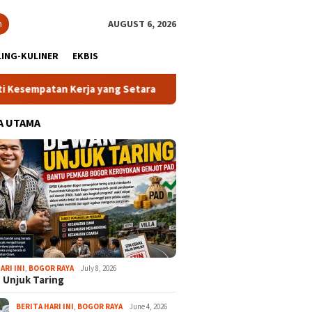
h
AUGUST 6, 2026
ING-KULINER
EKBIS
 yang Setara
13 Kelurahan Turunkan Kafilah Terbaik, Ci
A UTAMA
ARI INI
,
BOGOR RAYA
July 8, 2026
 Unjuk Taring
BERITA HARI INI
,
BOGOR RAYA
June 4, 2026