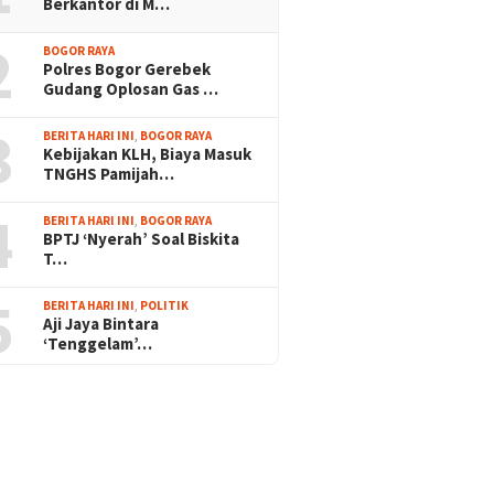
Berkantor di M…
2
BOGOR RAYA
Polres Bogor Gerebek
Gudang Oplosan Gas …
3
BERITA HARI INI
,
BOGOR RAYA
Kebijakan KLH, Biaya Masuk
TNGHS Pamijah…
4
BERITA HARI INI
,
BOGOR RAYA
BPTJ ‘Nyerah’ Soal Biskita
T…
5
BERITA HARI INI
,
POLITIK
Aji Jaya Bintara
‘Tenggelam’…