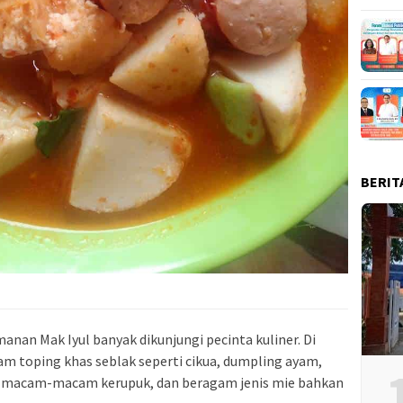
BERIT
nan Mak Iyul banyak dikunjungi pecinta kuliner. Di
m toping khas seblak seperti cikua, dumpling ayam,
ak, macam-macam kerupuk, dan beragam jenis mie bahkan