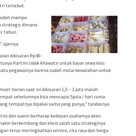
ri tersebut.
i sudah mampu
n strategis dimana
r tahun.
” ujarnya.
bulan dikisaran Rp40-
tunya Kartini tidak khawatir untuk bayar sewa kios
 satu pegawainya karena sudah mulai kewalahan untuk
mzet harian saat ini dikisaran 1,5 – 2 juta malah
empat sebelumnya bisa mencapai 5juta / hari cuma
ang tempatnya dipakai sama yang punya,” tandasnya.
tini dan suami berharap kedepan usahamya akan
akin berkembang dan eksis salah satu strateginya
gan terus meningkatkan service, cita rasa dan harga