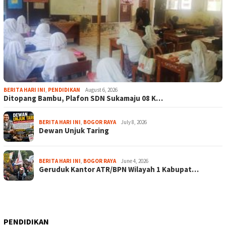
BERITA HARI INI
,
PENDIDIKAN
August 6, 2026
Ditopang Bambu, Plafon SDN Sukamaju 08 K…
BERITA HARI INI
,
BOGOR RAYA
July 8, 2026
Dewan Unjuk Taring
BERITA HARI INI
,
BOGOR RAYA
June 4, 2026
Geruduk Kantor ATR/BPN Wilayah 1 Kabupat…
PENDIDIKAN