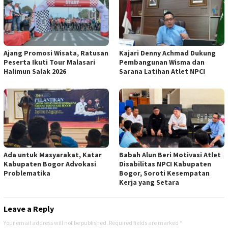
Ajang Promosi Wisata, Ratusan
Kajari Denny Achmad Dukung
Peserta Ikuti Tour Malasari
Pembangunan Wisma dan
Halimun Salak 2026
Sarana Latihan Atlet NPCI
Ada untuk Masyarakat, Katar
Babah Alun Beri Motivasi Atlet
Kabupaten Bogor Advokasi
Disabilitas NPCI Kabupaten
Problematika
Bogor, Soroti Kesempatan
Kerja yang Setara
Leave a Reply
Your email address will not be published.
Required fields are marked
*