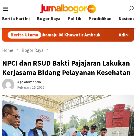
Skip
Mobile
to
Menu
content
Berita Hari Ini
Bogor Raya
Politik
Pendidikan
Nasional
on SDN Sukamaju 08 Khawatir Ambruk
Berita Utama
Adira Expo Merdek
Home
Bogor Raya
NPCI dan RSUD Bakti Pajajaran Lakukan
Kerjasama Bidang Pelayanan Kesehatan
Aga Alamanda
February 15, 2026