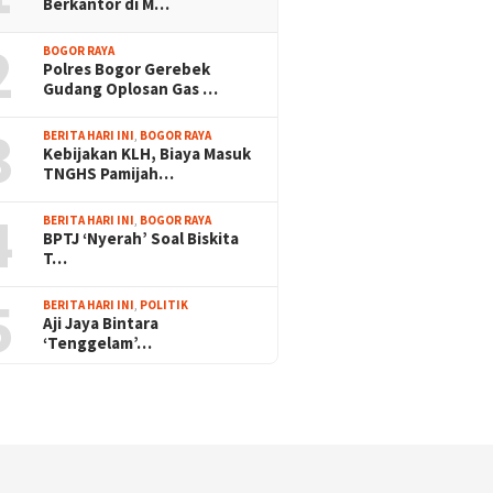
Berkantor di M…
2
BOGOR RAYA
Polres Bogor Gerebek
Gudang Oplosan Gas …
3
BERITA HARI INI
,
BOGOR RAYA
Kebijakan KLH, Biaya Masuk
TNGHS Pamijah…
4
BERITA HARI INI
,
BOGOR RAYA
BPTJ ‘Nyerah’ Soal Biskita
T…
5
BERITA HARI INI
,
POLITIK
Aji Jaya Bintara
‘Tenggelam’…