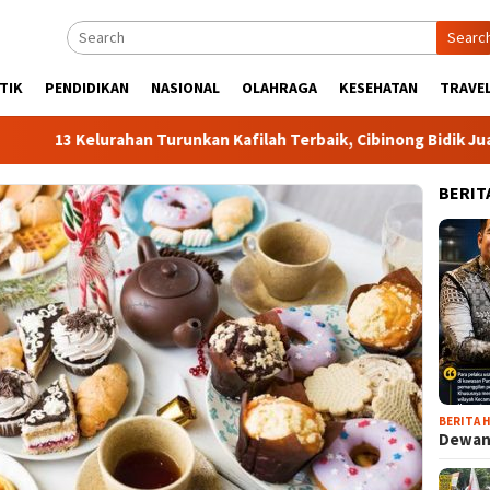
Searc
TIK
PENDIDIKAN
NASIONAL
OLAHRAGA
KESEHATAN
TRAVEL
 Kelurahan Turunkan Kafilah Terbaik, Cibinong Bidik Juara Umu
BERIT
BERITA H
Dewan