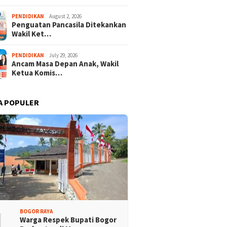
KONI Apresiasi Atlet
Festival Budaya Sunda
PENDIDIKAN
August 2, 2026
 Tebing Terlibat
Perkuat Peran Guru PAUD
Penguatan Pancasila Ditekankan
aran Merah Putih
Sukseskan Wajib Belajar 13
Wakil Ket…
sa
Tahun
PENDIDIKAN
July 29, 2026
Ancam Masa Depan Anak, Wakil
Ketua Komis…
A POPULER
1
BOGOR RAYA
Warga Respek Bupati Bogor