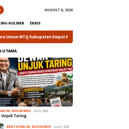
h
AUGUST 6, 2026
ING-KULINER
EKBIS
m MTQ Kabupaten Empat Kali Beruntun
Bupati Rudy Susman
A UTAMA
ARI INI
,
BOGOR RAYA
July 8, 2026
 Unjuk Taring
BERITA HARI INI
,
BOGOR RAYA
June 4, 2026