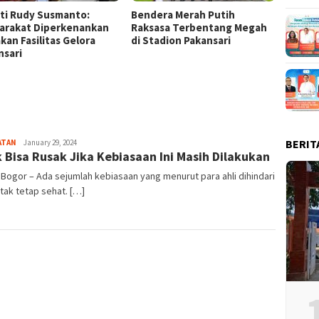
ti Rudy Susmanto:
Bendera Merah Putih
Ketua 
arakat Diperkenankan
Raksasa Terbentang Megah
Panjat
kan Fasilitas Gelora
di Stadion Pakansari
Pengib
nsari
Raksa
BERIT
Sayyev
ATAN
January 29, 2024
 Bisa Rusak Jika Kebiasaan Ini Masih Dilakukan
 Bogor – Ada sejumlah kebiasaan yang menurut para ahli dihindari
tak tetap sehat. […]