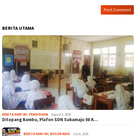
BERITA UTAMA
BERITA HARI INI
,
PENDIDIKAN
August 6, 2026
Ditopang Bambu, Plafon SDN Sukamaju 08 K…
BERITA HARI INI
,
BOGOR RAYA
July 8, 2026