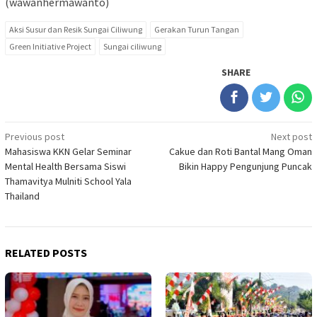
(wawanhermawanto)
Aksi Susur dan Resik Sungai Ciliwung
Gerakan Turun Tangan
Green Initiative Project
Sungai ciliwung
SHARE
Post
Previous post
Next post
Mahasiswa KKN Gelar Seminar
Cakue dan Roti Bantal Mang Oman
navigation
Mental Health Bersama Siswi
Bikin Happy Pengunjung Puncak
Thamavitya Mulniti School Yala
Thailand
RELATED POSTS