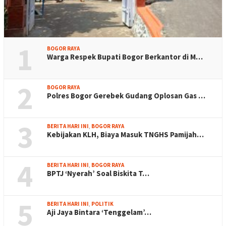
1
BOGOR RAYA
Warga Respek Bupati Bogor Berkantor di M…
2
BOGOR RAYA
Polres Bogor Gerebek Gudang Oplosan Gas …
3
BERITA HARI INI
,
BOGOR RAYA
Kebijakan KLH, Biaya Masuk TNGHS Pamijah…
4
BERITA HARI INI
,
BOGOR RAYA
BPTJ ‘Nyerah’ Soal Biskita T…
5
BERITA HARI INI
,
POLITIK
Aji Jaya Bintara ‘Tenggelam’…