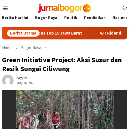
Skip
Mobile
to
Menu
content
Berita Hari Ini
Bogor Raya
Politik
Pendidikan
Nasional
or Tembus Top 15 Jawa Barat
Berita Utama
437 Rider dari 18 Provinsi 
Home
Bogor Raya
Green Initiative Project: Aksi Susur dan
Resik Sungai Ciliwung
Sayyev
July 16, 2025