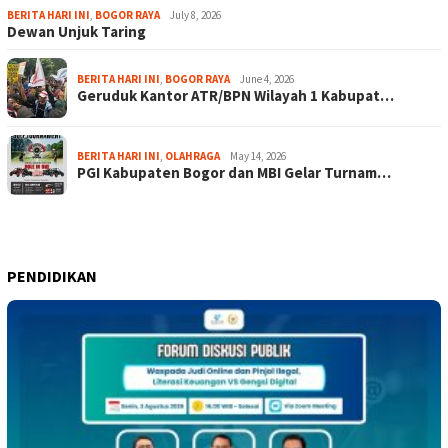
BERITA HARI INI
,
BOGOR RAYA
July 8, 2026
Dewan Unjuk Taring
BERITA HARI INI
,
BOGOR RAYA
June 4, 2026
Geruduk Kantor ATR/BPN Wilayah 1 Kabupat…
BERITA HARI INI
,
OLAHRAGA
May 14, 2026
PGI Kabupaten Bogor dan MBI Gelar Turnam…
PENDIDIKAN