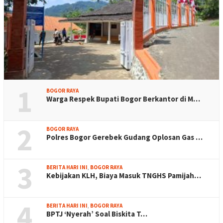
1
BOGOR RAYA
Warga Respek Bupati Bogor Berkantor di M…
2
BOGOR RAYA
Polres Bogor Gerebek Gudang Oplosan Gas …
3
BERITA HARI INI
,
BOGOR RAYA
Kebijakan KLH, Biaya Masuk TNGHS Pamijah…
4
BERITA HARI INI
,
BOGOR RAYA
BPTJ ‘Nyerah’ Soal Biskita T…