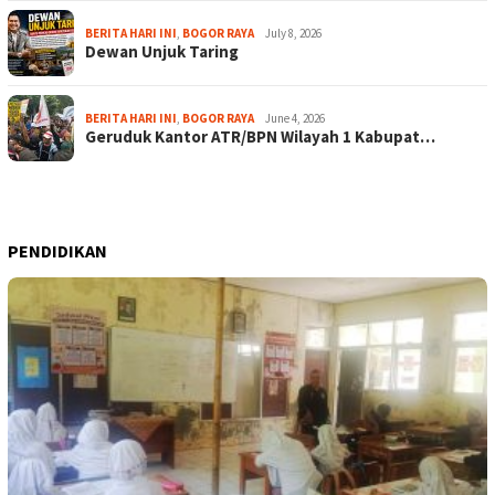
BERITA HARI INI
,
BOGOR RAYA
July 8, 2026
Dewan Unjuk Taring
BERITA HARI INI
,
BOGOR RAYA
June 4, 2026
Geruduk Kantor ATR/BPN Wilayah 1 Kabupat…
PENDIDIKAN