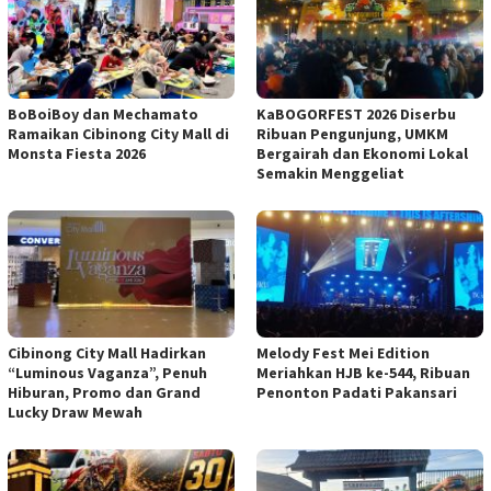
BoBoiBoy dan Mechamato
KaBOGORFEST 2026 Diserbu
Ramaikan Cibinong City Mall di
Ribuan Pengunjung, UMKM
Monsta Fiesta 2026
Bergairah dan Ekonomi Lokal
Semakin Menggeliat
Cibinong City Mall Hadirkan
Melody Fest Mei Edition
“Luminous Vaganza”, Penuh
Meriahkan HJB ke-544, Ribuan
Hiburan, Promo dan Grand
Penonton Padati Pakansari
Lucky Draw Mewah