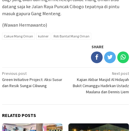
datang saja ke Jalan Raya Puncak Cibogo tepatnya di pintu
masuk gapura Gang Menteng.
(Wawan Hermawanto)
Cakue Mang Oman
kuliner
Roti Bantal Mang Oman
SHARE
Post
Previous post
Next post
Green Initiative Project: Aksi Susur
Kajian Akbar Masjid Al Hidayah
navigation
dan Resik Sungai Ciliwung
Bukit Cimanggu Hadirkan Ustadz
Maulana dan Dennis Liem
RELATED POSTS