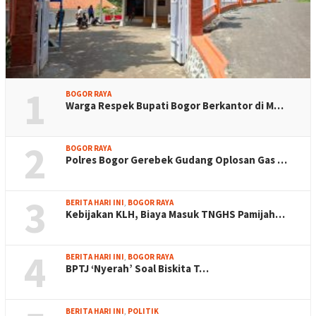
1
BOGOR RAYA
Warga Respek Bupati Bogor Berkantor di M…
2
BOGOR RAYA
Polres Bogor Gerebek Gudang Oplosan Gas …
3
BERITA HARI INI
,
BOGOR RAYA
Kebijakan KLH, Biaya Masuk TNGHS Pamijah…
4
BERITA HARI INI
,
BOGOR RAYA
BPTJ ‘Nyerah’ Soal Biskita T…
BERITA HARI INI
,
POLITIK