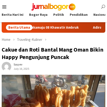
Skip
Mobile
to
Menu
content
Berita Hari Ini
Bogor Raya
Politik
Pendidikan
Nasional
n SDN Sukamaju 08 Khawatir Ambruk
Berita Utama
Adira Expo Merdeka
Home
Traveling-Kuliner
Cakue dan Roti Bantal Mang Oman Bikin
Happy Pengunjung Puncak
Sayyev
July 16, 2025