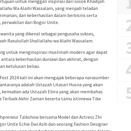
tujuan untuk menggali inspirasi dari sosok Khadijah
llallahu Wa Alaihi Wassalam, yang menjadi teladan
imanan, dan keberhasilan dalam berbisnis serta
, perwakilan dari Bogor Unite.
r wanita yang dikenal sebagai pengusaha sukses,
ah Rasulullah Shallallahu wa Alaihi Wassalam.
ncang untuk menginspirasi muslimah modern agar dapat
antara keberhasilan duniawi dan akhirat, dengan
n ketulusan beliau.
e Fest 2024 kali ini akan mengajak beberapa narasumber
antaranya adalah Ustazah Litasari Husna yang akan
 kemudian ada Ustazah Ebira yang akan membahas
nita Terbaik Akhir Zaman beserta tamu istimewa Tike
ahpreneur Talkshow bersama Model dan Actress Zhi
gor Unite Echie Dwi Asih dan seorang Fashion Designer