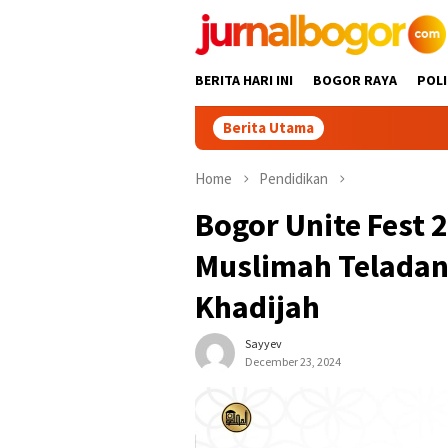
Skip
to
content
BERITA HARI INI
BOGOR RAYA
POLI
Berita Utama
Home
Pendidikan
Bogor Unite Fest
Muslimah Teladani 
Khadijah
Sayyev
December 23, 2024