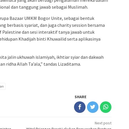
edawinata yang akan berbagi pengalaman mereka dalam
onal dan tanggung jawab sebagai Muslimah.
berupa Bazaar UMKM Bogor Unite, sebagai bentuk
g berbasis syariat, dan juga charity session bersama
 Palestine dan sesi interaktif tanya jawab untuk
kehidupan Khadijah binti Khuwailid serta aplikasinya
ita jalin ukhuwah islamiyah, ikhtiar syiar dan dakwah
 ridha Allah Ta’ala,” tandas Lizaditama.
kan
SHARE
Next post