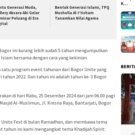
K…
ntu Generasi Muda,
Bentuk Generasi Islami, TPQ
llery Aksara Abi Gelar
Musholla Al-I’tisham
minar Peluang di Era
Tanamkan Nilai Agama
gital
 Bogor ini kurang lebih sudah 5 tahun mengumpulkan
r Islam bersama dengan cara yang kekinian.
BERIT
ah satu program event tahunan dari Bogor Unite yang
i tahun 2022. Dan tahun ini adalah tahun ke-3 Bogor
rakan di hari Rabu, 25 Desember 2024 dari jam 06.00 pagi
Masjid Al-Muslimun, Jl. Kresna Raya, Bantarjati, Bogor
 Unite Fest di bulan Ramadhan, dan membawa tema
st tahun ini kami mengangkat tema Khadijah Spirit: