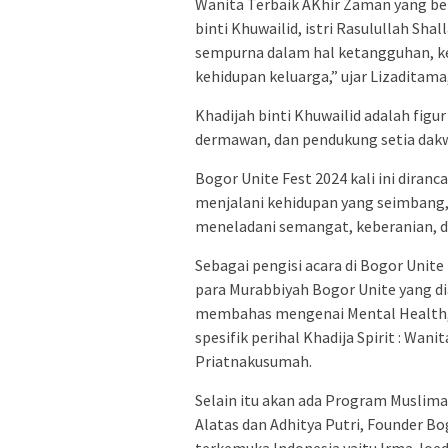
Wanita Terbaik AKhir Zaman yang ber
binti Khuwailid, istri Rasulullah Sha
sempurna dalam hal ketangguhan, ke
kehidupan keluarga,” ujar Lizaditama
Khadijah binti Khuwailid adalah figu
dermawan, dan pendukung setia dakw
Bogor Unite Fest 2024 kali ini dira
menjalani kehidupan yang seimbang, 
meneladani semangat, keberanian, da
Sebagai pengisi acara di Bogor Unit
para Murabbiyah Bogor Unite yang di
membahas mengenai Mental Health,
spesifik perihal Khadija Spirit : Wa
Priatnakusumah.
Selain itu akan ada Program Muslim
Alatas dan Adhitya Putri, Founder Bo