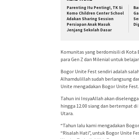
Parenting Itu Penting!, TK Si
Ba
Komo Children Center School
Ga
Adakan Sharing Session
Se
Persiapan Anak Masuk
Di
Jenjang Sekolah Dasar
Komunitas yang berdomisili di Kota
para Gen Z dan Milenial untuk belaja
Bogor Unite Fest sendiri adalah sal
Alhamdulillah sudah berlangsung dar
Unite mengadakan Bogor Unite Fest.
Tahun ini InsyaAllah akan diselengga
hingga 12.00 siang dan bertempat di 
Utara.
“Tahun lalu kami mengadakan Bogor
“Risalah Hati”, untuk Bogor Unite Fe