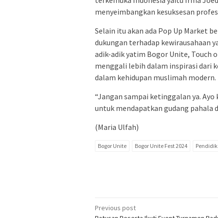
terkemuka Indonesia yaitu Irma Jo
menyeimbangkan kesuksesan profesi
Selain itu akan ada Pop Up Market 
dukungan terhadap kewirausahaan yan
adik-adik yatim Bogor Unite, Touch of
menggali lebih dalam inspirasi dari 
dalam kehidupan muslimah modern.
“Jangan sampai ketinggalan ya. Ayo k
untuk mendapatkan gudang pahala dan
(Maria Ulfah)
Bogor Unite
Bogor Unite Fest 2024
Pendidi
Post
Previous post