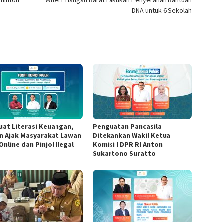
dminton
Witel Priangan Barat Lakukan Penyerahan Bantuan
DNA untuk 6 Sekolah
uat Literasi Keuangan,
Penguatan Pancasila
n Ajak Masyarakat Lawan
Ditekankan Wakil Ketua
Online dan Pinjol Ilegal
Komisi I DPR RI Anton
Sukartono Suratto