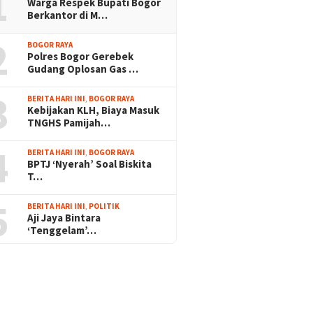
1
Warga Respek Bupati Bogor
Berkantor di M…
2
BOGOR RAYA
Polres Bogor Gerebek
Gudang Oplosan Gas …
3
BERITA HARI INI
,
BOGOR RAYA
Kebijakan KLH, Biaya Masuk
TNGHS Pamijah…
4
BERITA HARI INI
,
BOGOR RAYA
BPTJ ‘Nyerah’ Soal Biskita
T…
5
BERITA HARI INI
,
POLITIK
Aji Jaya Bintara
‘Tenggelam’…