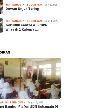
BERITA HARI INI
,
BOGOR RAYA
July 8, 2026
Dewan Unjuk Taring
BERITA HARI INI
,
BOGOR RAYA
June 4, 2026
Geruduk Kantor ATR/BPN
Wilayah 1 Kabupat…
DIKAN
ARI INI
,
PENDIDIKAN
August 6, 2026
ng Bambu, Plafon SDN Sukamaju 08