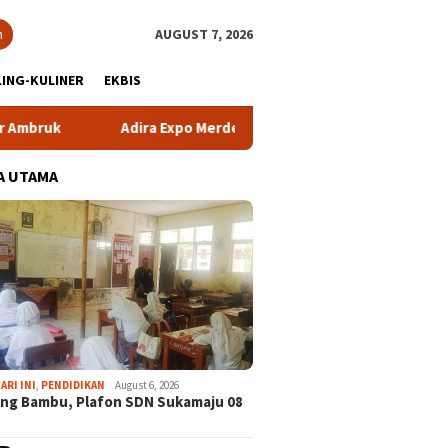
h
AUGUST 7, 2026
ING-KULINER
EKBIS
Adira Expo Merdeka Tawarkan Bunga 1,76 Persen
At
A UTAMA
ARI INI
,
PENDIDIKAN
August 6, 2026
ng Bambu, Plafon SDN Sukamaju 08