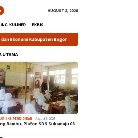
h
AUGUST 8, 2026
ING-KULINER
EKBIS
nomi Kabupaten Bogor
Tour Malasari Halimun Salak Kian Di
A UTAMA
ARI INI
,
PENDIDIKAN
August 6, 2026
ng Bambu, Plafon SDN Sukamaju 08