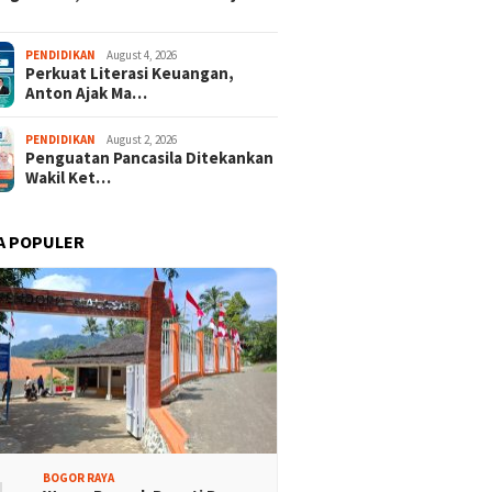
isi Bogor Biru di
Jelang Mukab IX KADIN
PENDIDIKAN
August 4, 2026
Perkuat Literasi Keuangan,
adin Bangun Kesadaran
Kabupaten Bogor, PHRI Bulat
Anton Ajak Ma…
akat Sungai Bebas
Dukung Ridwan Rusliadi
ah
PENDIDIKAN
August 2, 2026
Penguatan Pancasila Ditekankan
Wakil Ket…
A POPULER
BOGOR RAYA