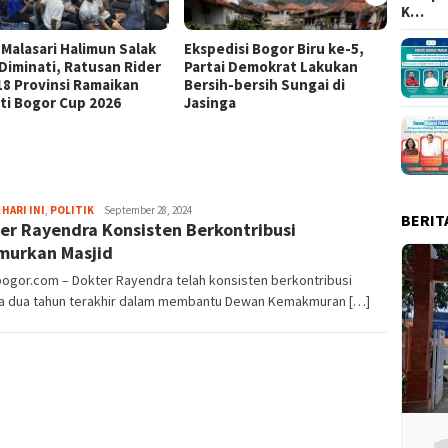
K…
 Malasari Halimun Salak
Ekspedisi Bogor Biru ke-5,
Eksped
 Diminati, Ratusan Rider
Partai Demokrat Lakukan
Pangr
 18 Provinsi Ramaikan
Bersih-bersih Sungai di
Masyar
ti Bogor Cup 2026
Jasinga
Samp
Fredy
 HARI INI
,
POLITIK
September 28, 2024
BERIT
er Rayendra Konsisten Berkontribusi
Kristianto
urkan Masjid
bogor.com – Dokter Rayendra telah konsisten berkontribusi
a dua tahun terakhir dalam membantu Dewan Kemakmuran […]