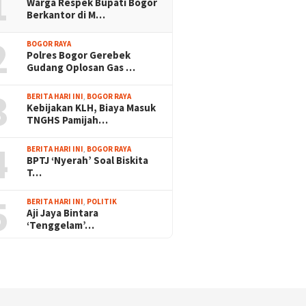
1
Warga Respek Bupati Bogor
Berkantor di M…
2
BOGOR RAYA
Polres Bogor Gerebek
Gudang Oplosan Gas …
3
BERITA HARI INI
,
BOGOR RAYA
Kebijakan KLH, Biaya Masuk
TNGHS Pamijah…
4
BERITA HARI INI
,
BOGOR RAYA
BPTJ ‘Nyerah’ Soal Biskita
T…
5
BERITA HARI INI
,
POLITIK
Aji Jaya Bintara
‘Tenggelam’…