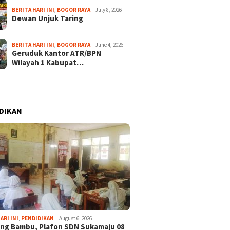
BERITA HARI INI
,
BOGOR RAYA
July 8, 2026
Dewan Unjuk Taring
BERITA HARI INI
,
BOGOR RAYA
June 4, 2026
Geruduk Kantor ATR/BPN
Wilayah 1 Kabupat…
DIKAN
ARI INI
,
PENDIDIKAN
August 6, 2026
ng Bambu, Plafon SDN Sukamaju 08