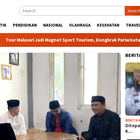
Searc
TIK
PENDIDIKAN
NASIONAL
OLAHRAGA
KESEHATAN
TRAVEL
lasari Jadi Magnet Sport Tourism, Dongkrak Pariwisata dan Eko
BERIT
BERITA H
Ditopa
K…