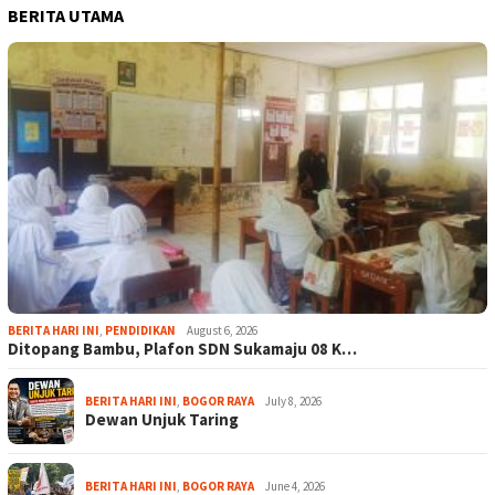
BERITA UTAMA
BERITA HARI INI
,
PENDIDIKAN
August 6, 2026
Ditopang Bambu, Plafon SDN Sukamaju 08 K…
BERITA HARI INI
,
BOGOR RAYA
July 8, 2026
Dewan Unjuk Taring
BERITA HARI INI
,
BOGOR RAYA
June 4, 2026