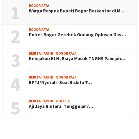
1
BOGOR RAYA
Warga Respek Bupati Bogor Berkantor di M…
2
BOGOR RAYA
Polres Bogor Gerebek Gudang Oplosan Gas …
3
BERITA HARI INI
,
BOGOR RAYA
Kebijakan KLH, Biaya Masuk TNGHS Pamijah…
4
BERITA HARI INI
,
BOGOR RAYA
BPTJ ‘Nyerah’ Soal Biskita T…
5
BERITA HARI INI
,
POLITIK
Aji Jaya Bintara ‘Tenggelam’…