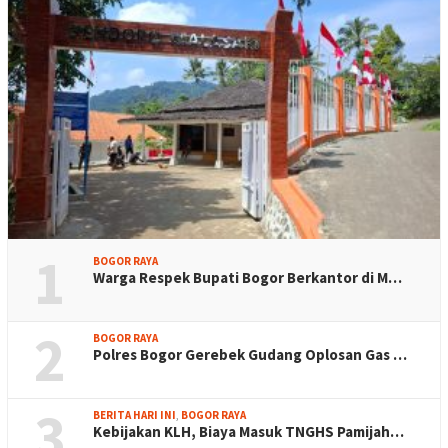
1
BOGOR RAYA
Warga Respek Bupati Bogor Berkantor di M…
2
BOGOR RAYA
Polres Bogor Gerebek Gudang Oplosan Gas …
3
BERITA HARI INI
,
BOGOR RAYA
Kebijakan KLH, Biaya Masuk TNGHS Pamijah…