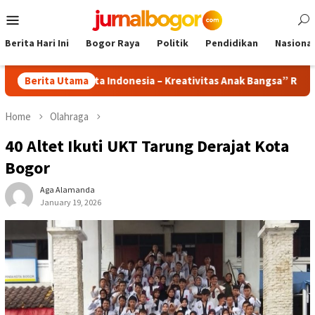
Skip
Mobile
to
Menu
content
Berita Hari Ini
Bogor Raya
Politik
Pendidikan
Nasional
dirkan “Kita Indonesia – Kreativitas Anak Bangsa” Rayakan HUT RI
Berita Utama
Home
Olahraga
40 Altet Ikuti UKT Tarung Derajat Kota
Bogor
Aga Alamanda
January 19, 2026