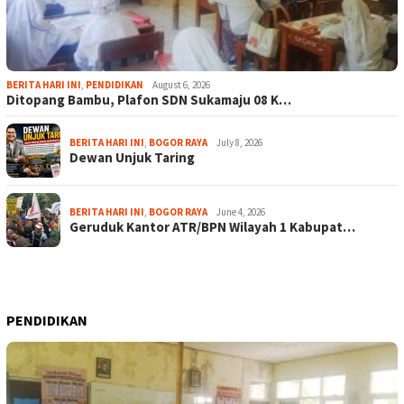
BERITA HARI INI
,
PENDIDIKAN
August 6, 2026
Ditopang Bambu, Plafon SDN Sukamaju 08 K…
BERITA HARI INI
,
BOGOR RAYA
July 8, 2026
Dewan Unjuk Taring
BERITA HARI INI
,
BOGOR RAYA
June 4, 2026
Geruduk Kantor ATR/BPN Wilayah 1 Kabupat…
PENDIDIKAN