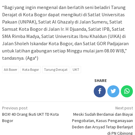
“Bagi yang ingin mengenal dan berlatih seni beladiri Tarung
Derajat di Kota Bogor dapat mengikuti di Satlat Universitas
Pakuan (UNPAK), Satlat Al Ghazaly di Jalan Sumeru, Satlat
Samsat Kota Bogor di Jalan Ir. H Djuanda, Satlat IPB, Satlat
SMA Rimba Madya, Satlat Universitas Ibnu Khaldun (UIKA) di
Jalan Sholeh Iskandar Kota Bogor, dan Satlat GOR Padjajaran
untuk latihan gabungan setiap Minggu mulai jam 08.00 WIB,”
tandasnya. (Aga*)
AA Boxer
Kota Bogor
Tarung Derajat
UKT
SHARE
Post
Previous post
Next post
BOX! 40 Orang Ikuti UKT TD Kota
Meski Sudah Berdamai dan Biayai
navigation
Bogor
Pengobatan, Kasus Penganiayaan
Deden dan Arsyad Tetap Berlanjut
di PN Cibinong