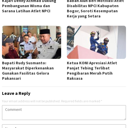
Kajari Denny Achmad Dukung
Babah Alun Beri Motivasi Atlet
Pembangunan Wisma dan
Disabilitas NPCI Kabupaten
Sarana Latihan Atlet NPCI
Bogor, Soroti Kesempatan
Kerja yang Setara
Bupati Rudy Susmanto:
Ketua KONI Apresiasi Atlet
Masyarakat Diperkenankan
Panjat Tebing Terlibat
Gunakan Fasilitas Gelora
Pengibaran Merah Putih
Pakansari
Raksasa
Leave a Reply
Your email address will not be published.
Required fields are marked
*