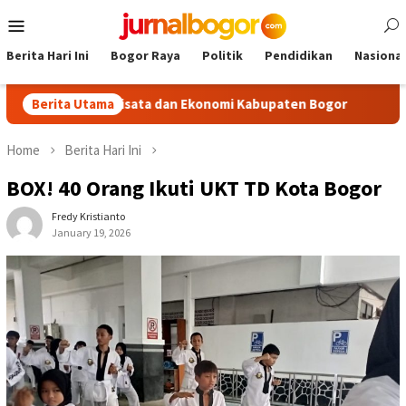
Skip
Mobile
to
Menu
content
Berita Hari Ini
Bogor Raya
Politik
Pendidikan
Nasional
ak Pariwisata dan Ekonomi Kabupaten Bogor
Berita Utama
Tour Malasar
Home
Berita Hari Ini
BOX! 40 Orang Ikuti UKT TD Kota Bogor
Fredy Kristianto
January 19, 2026