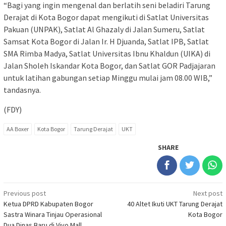
“Bagi yang ingin mengenal dan berlatih seni beladiri Tarung
Derajat di Kota Bogor dapat mengikuti di Satlat Universitas
Pakuan (UNPAK), Satlat Al Ghazaly di Jalan Sumeru, Satlat
Samsat Kota Bogor di Jalan Ir. H Djuanda, Satlat IPB, Satlat
SMA Rimba Madya, Satlat Universitas Ibnu Khaldun (UIKA) di
Jalan Sholeh Iskandar Kota Bogor, dan Satlat GOR Padjajaran
untuk latihan gabungan setiap Minggu mulai jam 08.00 WIB,”
tandasnya.
(FDY)
AA Boxer
Kota Bogor
Tarung Derajat
UKT
SHARE
Post
Previous post
Next post
Ketua DPRD Kabupaten Bogor
40 Altet Ikuti UKT Tarung Derajat
navigation
Sastra Winara Tinjau Operasional
Kota Bogor
Dua Dinas Baru di Vivo Mall