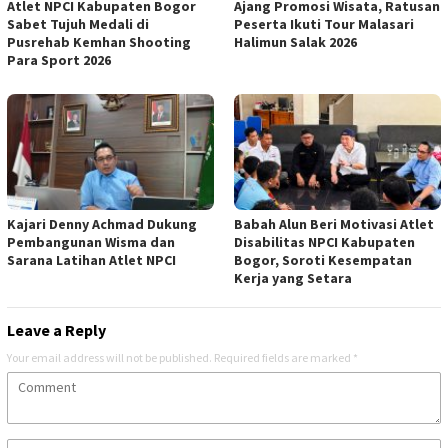
Atlet NPCI Kabupaten Bogor
Ajang Promosi Wisata, Ratusan
Sabet Tujuh Medali di
Peserta Ikuti Tour Malasari
Pusrehab Kemhan Shooting
Halimun Salak 2026
Para Sport 2026
Kajari Denny Achmad Dukung
Babah Alun Beri Motivasi Atlet
Pembangunan Wisma dan
Disabilitas NPCI Kabupaten
Sarana Latihan Atlet NPCI
Bogor, Soroti Kesempatan
Kerja yang Setara
Leave a Reply
Your email address will not be published.
Required fields are marked
*