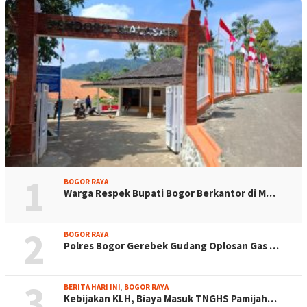
1
BOGOR RAYA
Warga Respek Bupati Bogor Berkantor di M…
2
BOGOR RAYA
Polres Bogor Gerebek Gudang Oplosan Gas …
3
BERITA HARI INI
,
BOGOR RAYA
Kebijakan KLH, Biaya Masuk TNGHS Pamijah…