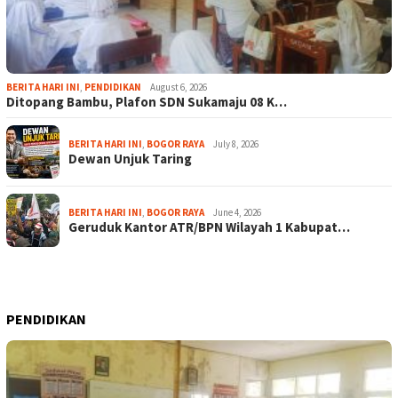
BERITA HARI INI
,
PENDIDIKAN
August 6, 2026
Ditopang Bambu, Plafon SDN Sukamaju 08 K…
BERITA HARI INI
,
BOGOR RAYA
July 8, 2026
Dewan Unjuk Taring
BERITA HARI INI
,
BOGOR RAYA
June 4, 2026
Geruduk Kantor ATR/BPN Wilayah 1 Kabupat…
PENDIDIKAN