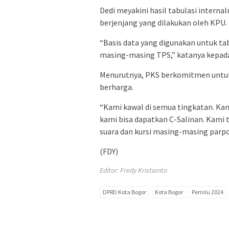
Dedi meyakini hasil tabulasi internal
berjenjang yang dilakukan oleh KPU.
“Basis data yang digunakan untuk tab
masing-masing TPS,” katanya kepada
Menurutnya, PKS berkomitmen untuk 
berharga.
“Kami kawal di semua tingkatan. Kam
kami bisa dapatkan C-Salinan. Kami
suara dan kursi masing-masing parpo
(FDY)
Editor: Fredy Kristianto
DPRD Kota Bogor
Kota Bogor
Pemilu 2024