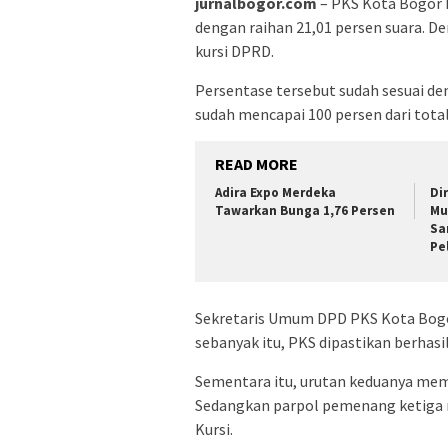
jurnalbogor.com
– PKS Kota Bogor 
dengan raihan 21,01 persen suara. De
kursi DPRD.
Persentase tersebut sudah sesuai de
sudah mencapai 100 persen dari total
READ MORE
Adira Expo Merdeka
Di
Tawarkan Bunga 1,76 Persen
Mu
Sa
Pe
Sekretaris Umum DPD PKS Kota Bogo
sebanyak itu, PKS dipastikan berha
Sementara itu, urutan keduanya memp
Sedangkan parpol pemenang ketiga 
Kursi.