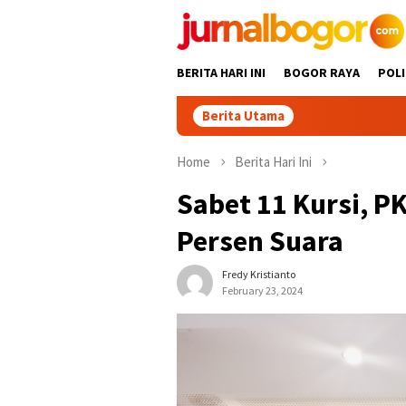
Skip
to
content
BERITA HARI INI
BOGOR RAYA
POLI
Berita Utama
Home
Berita Hari Ini
Sabet 11 Kursi, P
Persen Suara
Fredy Kristianto
February 23, 2024