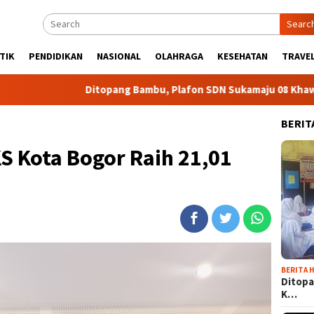
Searc
TIK
PENDIDIKAN
NASIONAL
OLAHRAGA
KESEHATAN
TRAVEL
Ditopang Bambu, Plafon SDN Sukamaju 08 Khawatir Ambruk
BERIT
KS Kota Bogor Raih 21,01
BERITA H
Ditopa
K…