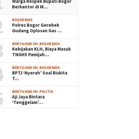
1
Warga Respek Bupati Bogor
Berkantor di M…
2
BOGOR RAYA
Polres Bogor Gerebek
Gudang Oplosan Gas …
3
BERITA HARI INI
,
BOGOR RAYA
Kebijakan KLH, Biaya Masuk
TNGHS Pamijah…
4
BERITA HARI INI
,
BOGOR RAYA
BPTJ ‘Nyerah’ Soal Biskita
T…
5
BERITA HARI INI
,
POLITIK
Aji Jaya Bintara
‘Tenggelam’…