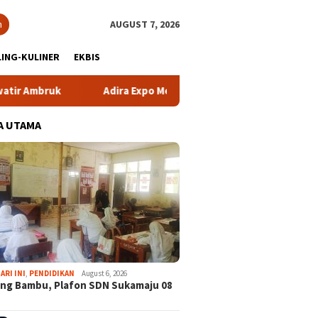
h
AUGUST 7, 2026
ING-KULINER
EKBIS
Adira Expo Merdeka Tawarkan Bunga 1,76 Persen
A UTAMA
ARI INI
,
PENDIDIKAN
August 6, 2026
ng Bambu, Plafon SDN Sukamaju 08