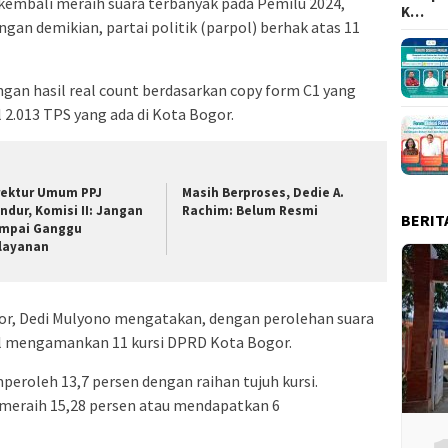
kembali meraih suara terbanyak pada Pemilu 2024,
K…
ngan demikian, partai politik (parpol) berhak atas 11
ngan hasil real count berdasarkan copy form C1 yang
 2.013 TPS yang ada di Kota Bogor.
rektur Umum PPJ
Masih Berproses, Dedie A.
ndur, Komisi II: Jangan
Rachim: Belum Resmi
BERIT
mpai Ganggu
layanan
r, Dedi Mulyono mengatakan, dengan perolehan suara
sil mengamankan 11 kursi DPRD Kota Bogor.
eroleh 13,7 persen dengan raihan tujuh kursi.
meraih 15,28 persen atau mendapatkan 6