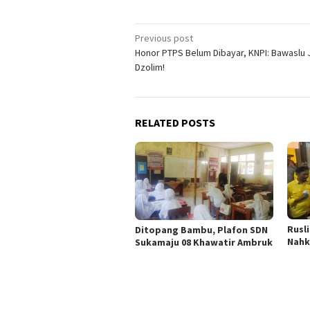
Post
Previous post
Honor PTPS Belum Dibayar, KNPI: Bawaslu
navigation
Dzolim!
RELATED POSTS
Rusl
Ditopang Bambu, Plafon SDN
Nahk
Sukamaju 08 Khawatir Ambruk