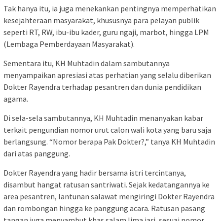
Tak hanya itu, ia juga menekankan pentingnya memperhatikan
kesejahteraan masyarakat, khususnya para pelayan publik
seperti RT, RW, ibu-ibu kader, guru ngaji, marbot, hingga LPM
(Lembaga Pemberdayaan Masyarakat).
Sementara itu, KH Muhtadin dalam sambutannya
menyampaikan apresiasi atas perhatian yang selalu diberikan
Dokter Rayendra terhadap pesantren dan dunia pendidikan
agama.
Di sela-sela sambutannya, KH Muhtadin menanyakan kabar
terkait pengundian nomor urut calon wali kota yang baru saja
berlangsung. “Nomor berapa Pak Dokter?,” tanya KH Muhtadin
dari atas panggung.
Dokter Rayendra yang hadir bersama istri tercintanya,
disambut hangat ratusan santriwati. Sejak kedatangannya ke
area pesantren, lantunan salawat mengiringi Dokter Rayendra
dan rombongan hingga ke panggung acara. Ratusan pasang
tangan juga menyambut khas salam lima jari, sesuai nomor