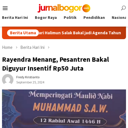
Skip
Mobile
to
Menu
content
Berita Hari Ini
Bogor Raya
Politik
Pendidikan
Nasional
r Malasari Halimun Salak Bakal jadi Agenda Tahunan
Berita Utama
Gabp
Home
Berita Hari Ini
Rayendra Menang, Pesantren Bakal
Diguyur Insentif Rp50 Juta
Fredy Kristianto
September 25, 2024