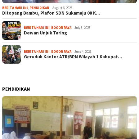
BERITA HARI INI
,
PENDIDIKAN
August 6, 2026
Ditopang Bambu, Plafon SDN Sukamaju 08 K…
BERITA HARI INI
,
BOGOR RAYA
July 8, 2026
Dewan Unjuk Taring
BERITA HARI INI
,
BOGOR RAYA
June 4, 2026
Geruduk Kantor ATR/BPN Wilayah 1 Kabupat…
PENDIDIKAN