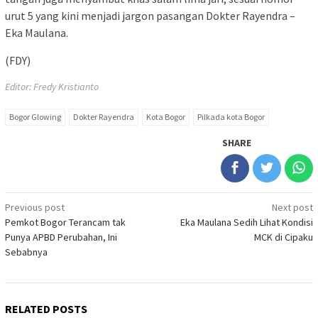
urut 5 yang kini menjadi jargon pasangan Dokter Rayendra –
Eka Maulana.
(FDY)
Editor: Fredy Kristianto
Bogor Glowing
Dokter Rayendra
Kota Bogor
Pilkada kota Bogor
SHARE
Post
Previous post
Next post
Pemkot Bogor Terancam tak
Eka Maulana Sedih Lihat Kondisi
navigation
Punya APBD Perubahan, Ini
MCK di Cipaku
Sebabnya
RELATED POSTS