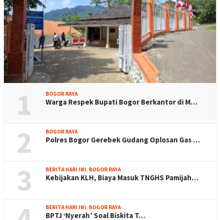
1
BOGOR RAYA
Warga Respek Bupati Bogor Berkantor di M…
2
BOGOR RAYA
Polres Bogor Gerebek Gudang Oplosan Gas …
3
BERITA HARI INI
,
BOGOR RAYA
Kebijakan KLH, Biaya Masuk TNGHS Pamijah…
4
BERITA HARI INI
,
BOGOR RAYA
BPTJ ‘Nyerah’ Soal Biskita T…