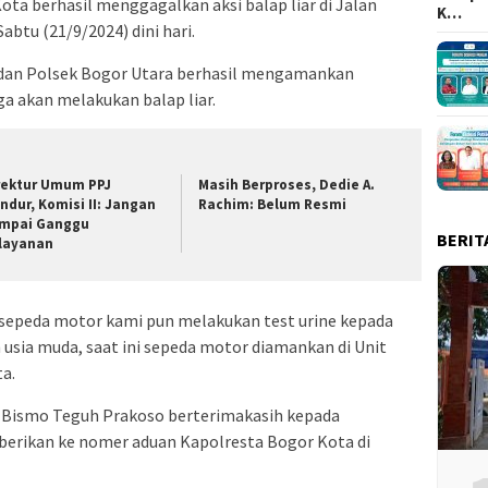
ota berhasil menggagalkan aksi balap liar di Jalan
K…
btu (21/9/2024) dini hari.
dan Polsek Bogor Utara berhasil mengamankan
a akan melakukan balap liar.
rektur Umum PPJ
Masih Berproses, Dedie A.
ndur, Komisi II: Jangan
Rachim: Belum Resmi
mpai Ganggu
BERIT
layanan
 sepeda motor kami pun melakukan test urine kepada
usia muda, saat ini sepeda motor diamankan di Unit
a.
 Bismo Teguh Prakoso berterimakasih kepada
iberikan ke nomer aduan Kapolresta Bogor Kota di