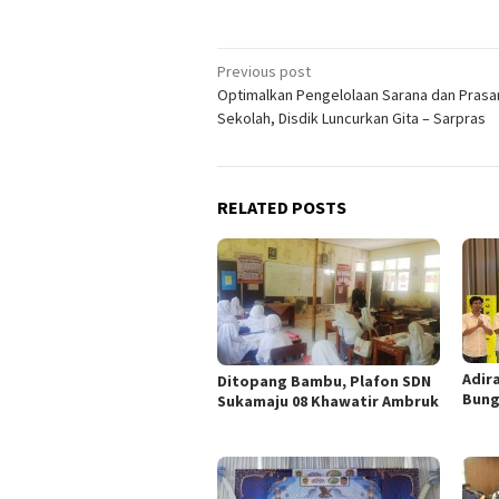
Post
Previous post
Optimalkan Pengelolaan Sarana dan Prasa
navigation
Sekolah, Disdik Luncurkan Gita – Sarpras
RELATED POSTS
Adir
Ditopang Bambu, Plafon SDN
Bung
Sukamaju 08 Khawatir Ambruk