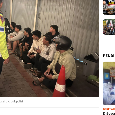
PENDI
sai diciduk polisi.
BERITA H
Ditopa