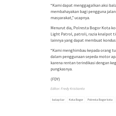
“Kami dapat menggagalkan aksi balap
membahayakan bagi pengguna jalan
masyarakat,” ucapnya.
Menurut dia, Polresta Bogor Kota ko
Light Patrol, patroli, razia knalpot t
lainnya yang dapat membuat kondusi
“Kami menghimbau kepada orang tua
dalam penggunaan sepeda motor apal
karena rentan terindikasi dengan k
pungkasnya.
(FDY)
Editor: Fredy Kristianto
balap liar
Kota Bogor
Polresta Bogor kota