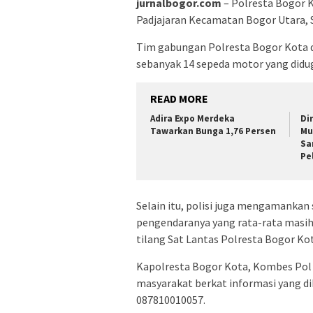
jurnalbogor.com
– Polresta Bogor K
Padjajaran Kecamatan Bogor Utara, Sa
Tim gabungan Polresta Bogor Kota 
sebanyak 14 sepeda motor yang didug
READ MORE
Adira Expo Merdeka
Di
Tawarkan Bunga 1,76 Persen
Mu
Sa
Pe
Selain itu, polisi juga mengamankan
pengendaranya yang rata-rata masih 
tilang Sat Lantas Polresta Bogor Kot
Kapolresta Bogor Kota, Kombes Pol
masyarakat berkat informasi yang d
087810010057.