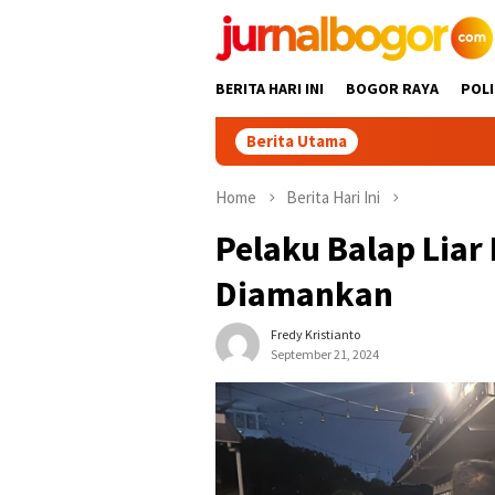
Skip
to
content
BERITA HARI INI
BOGOR RAYA
POLI
Berita Utama
D
Home
Berita Hari Ini
Pelaku Balap Liar 
Diamankan
Fredy Kristianto
September 21, 2024