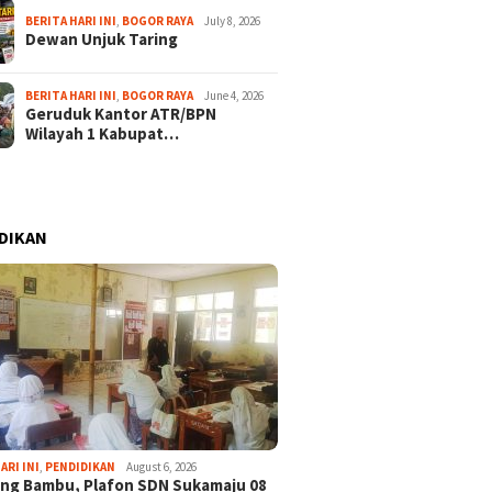
BERITA HARI INI
,
BOGOR RAYA
July 8, 2026
Dewan Unjuk Taring
BERITA HARI INI
,
BOGOR RAYA
June 4, 2026
Geruduk Kantor ATR/BPN
Wilayah 1 Kabupat…
DIKAN
ARI INI
,
PENDIDIKAN
August 6, 2026
ng Bambu, Plafon SDN Sukamaju 08