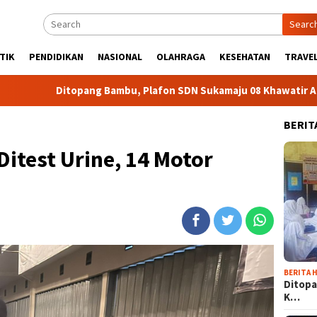
Searc
TIK
PENDIDIKAN
NASIONAL
OLAHRAGA
KESEHATAN
TRAVEL
itopang Bambu, Plafon SDN Sukamaju 08 Khawatir Ambruk
BERIT
Ditest Urine, 14 Motor
BERITA H
Ditopa
K…