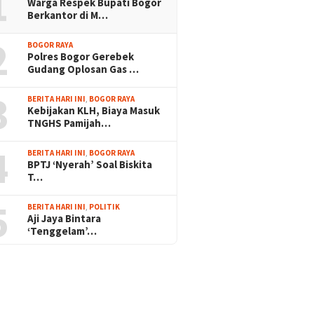
1
Warga Respek Bupati Bogor
Berkantor di M…
2
BOGOR RAYA
Polres Bogor Gerebek
Gudang Oplosan Gas …
3
BERITA HARI INI
,
BOGOR RAYA
Kebijakan KLH, Biaya Masuk
TNGHS Pamijah…
4
BERITA HARI INI
,
BOGOR RAYA
BPTJ ‘Nyerah’ Soal Biskita
T…
5
BERITA HARI INI
,
POLITIK
Aji Jaya Bintara
‘Tenggelam’…