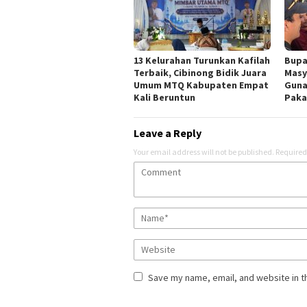
13 Kelurahan Turunkan Kafilah
Bupa
Terbaik, Cibinong Bidik Juara
Masy
Umum MTQ Kabupaten Empat
Guna
Kali Beruntun
Paka
Leave a Reply
Your email address will not be published.
Required
Save my name, email, and website in t