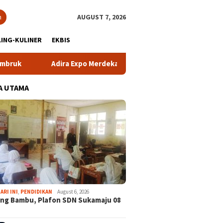
h
AUGUST 7, 2026
ING-KULINER
EKBIS
Adira Expo Merdeka Tawarkan Bunga 1,76 Persen
Atlet
A UTAMA
ARI INI
,
PENDIDIKAN
August 6, 2026
ng Bambu, Plafon SDN Sukamaju 08