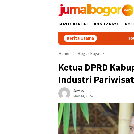
Skip
to
content
BERITA HARI INI
BOGOR RAYA
POLI
Berita Utama
Tour Malasari Jadi 
Home
Bogor Raya
Ketua DPRD Kabu
Industri Pariwisa
Sayyev
May 14, 2024