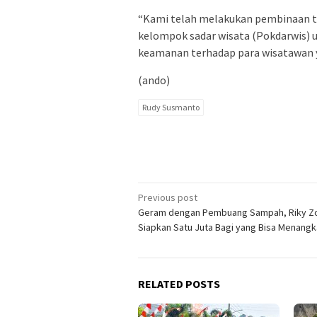
“Kami telah melakukan pembinaan te
kelompok sadar wisata (Pokdarwis)
keamanan terhadap para wisatawan y
(ando)
Rudy Susmanto
Post
Previous post
Geram dengan Pembuang Sampah, Riky Z
navigation
Siapkan Satu Juta Bagi yang Bisa Menang
RELATED POSTS