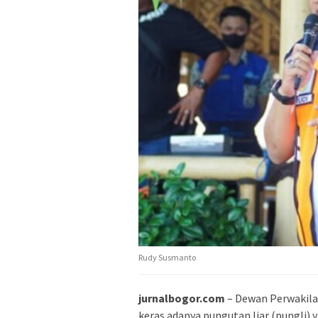
Rudy Susmanto
jurnalbogor.com
– Dewan Perwakil
keras adanya pungutan liar (pungli) y