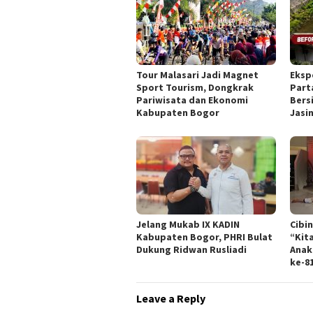
Tour Malasari Jadi Magnet
Eksp
Sport Tourism, Dongkrak
Part
Pariwisata dan Ekonomi
Bers
Kabupaten Bogor
Jasi
Jelang Mukab IX KADIN
Cibi
Kabupaten Bogor, PHRI Bulat
“Kit
Dukung Ridwan Rusliadi
Anak
ke-8
Leave a Reply