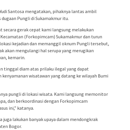
Yudi Santosa mengatakan, pihaknya lantas ambil
 dugaan Pungli di Sukamakmur itu.
t secara gerak cepat kami langsung melakukan
i Kecamatan (Forkopimcam) Sukamakmur dan turun
okasi kejadian dan memanggil oknum Pungli tersebut,
dak akan mengulangi hal serupa yang merugikan
wan, kemarin.
 tinggal diam atas prilaku ilegal yang dapat
 kenyamanan wisatawan yang datang ke wilayah Bumi
anya pungli di lokasi wisata. Kami langsung memonitor
apa, dan berkoordinasi dengan Forkopimcam
us ini,” katanya.
ya juga lakukan banyak upaya dalam mendongkrak
aten Bogor.