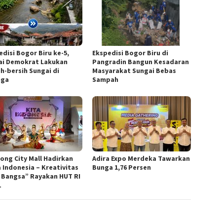
edisi Bogor Biru ke-5,
Ekspedisi Bogor Biru di
ai Demokrat Lakukan
Pangradin Bangun Kesadaran
ih-bersih Sungai di
Masyarakat Sungai Bebas
nga
Sampah
nong City Mall Hadirkan
Adira Expo Merdeka Tawarkan
a Indonesia – Kreativitas
Bunga 1,76 Persen
 Bangsa” Rayakan HUT RI
1