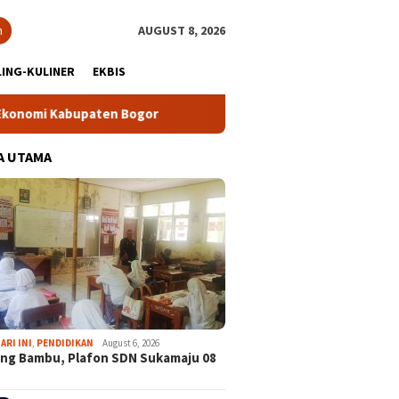
h
AUGUST 8, 2026
ING-KULINER
EKBIS
en Bogor
Tour Malasari Halimun Salak Kian Diminati, Ratus
A UTAMA
ARI INI
,
PENDIDIKAN
August 6, 2026
ng Bambu, Plafon SDN Sukamaju 08