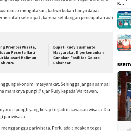
K…
Susmanto mengatakan, bahwa bukan hanya dapat
emerintah setempat, karena kehilangan pendapatan asli
ang Promosi Wisata,
Bupati Rudy Susmanto:
tusan Peserta Ikuti
Masyarakat Diperkenankan
ur Malasari Halimun
Gunakan Fasilitas Gelora
lak 2026
Pakansari
BERIT
punggung ekonomi masyarakat. Sehingga jangan sampai
a maraknya pungli,” ujar Rudy kepada Wartawan,
yoroti pungli yang kerap terjadi di kawasan wisata. Dia
i pariwisata.
a mengganggu pariwisata. Perlu ada tindakan tegas