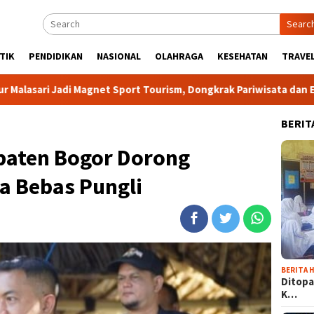
Searc
TIK
PENDIDIKAN
NASIONAL
OLAHRAGA
KESEHATAN
TRAVEL
Magnet Sport Tourism, Dongkrak Pariwisata dan Ekonomi Kabupat
BERIT
paten Bogor Dorong
ta Bebas Pungli
BERITA H
Ditopa
K…