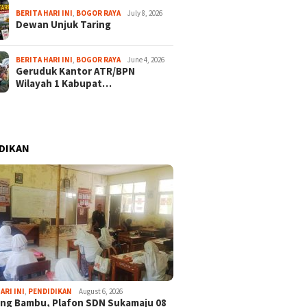
BERITA HARI INI
,
BOGOR RAYA
July 8, 2026
Dewan Unjuk Taring
BERITA HARI INI
,
BOGOR RAYA
June 4, 2026
Geruduk Kantor ATR/BPN
Wilayah 1 Kabupat…
DIKAN
ARI INI
,
PENDIDIKAN
August 6, 2026
ng Bambu, Plafon SDN Sukamaju 08