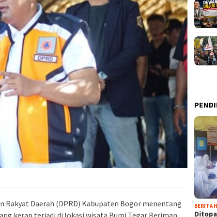
PENDI
an Rakyat Daerah (DPRD) Kabupaten Bogor menentang
BERITA H
Ditopa
ang kerap terjadi di lokasi wisata Bumi Tegar Beriman.