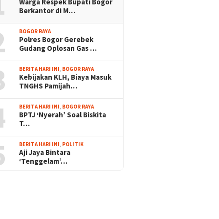
1
Warga Respek Bupati Bogor
Berkantor di M…
2
BOGOR RAYA
Polres Bogor Gerebek
Gudang Oplosan Gas …
3
BERITA HARI INI
,
BOGOR RAYA
Kebijakan KLH, Biaya Masuk
TNGHS Pamijah…
4
BERITA HARI INI
,
BOGOR RAYA
BPTJ ‘Nyerah’ Soal Biskita
T…
5
BERITA HARI INI
,
POLITIK
Aji Jaya Bintara
‘Tenggelam’…