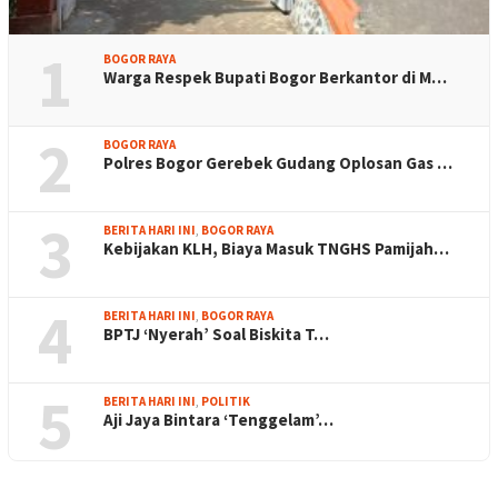
1
BOGOR RAYA
Warga Respek Bupati Bogor Berkantor di M…
2
BOGOR RAYA
Polres Bogor Gerebek Gudang Oplosan Gas …
3
BERITA HARI INI
,
BOGOR RAYA
Kebijakan KLH, Biaya Masuk TNGHS Pamijah…
4
BERITA HARI INI
,
BOGOR RAYA
BPTJ ‘Nyerah’ Soal Biskita T…
5
BERITA HARI INI
,
POLITIK
Aji Jaya Bintara ‘Tenggelam’…