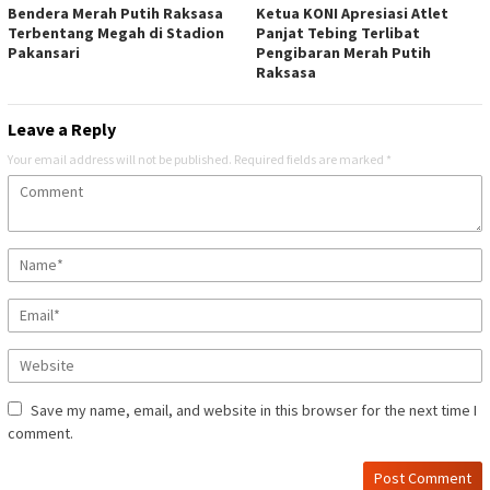
Bendera Merah Putih Raksasa
Ketua KONI Apresiasi Atlet
Terbentang Megah di Stadion
Panjat Tebing Terlibat
Pakansari
Pengibaran Merah Putih
Raksasa
Leave a Reply
Your email address will not be published.
Required fields are marked
*
Save my name, email, and website in this browser for the next time I
comment.