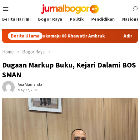
Skip
Mobile
to
Menu
content
Berita Hari Ini
Bogor Raya
Politik
Pendidikan
Nasional
fon SDN Sukamaju 08 Khawatir Ambruk
Berita Utama
Adira Expo Merde
Home
Bogor Raya
Dugaan Markup Buku, Kejari Dalami BOS
SMAN
Aga Alamanda
May 22, 2026