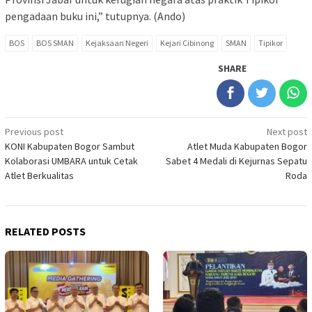
pengadaan buku ini,” tutupnya. (Ando)
BOS
BOS SMAN
Kejaksaan Negeri
Kejari Cibinong
SMAN
Tipikor
SHARE
Post
Previous post
Next post
KONI Kabupaten Bogor Sambut
Atlet Muda Kabupaten Bogor
navigation
Kolaborasi UMBARA untuk Cetak
Sabet 4 Medali di Kejurnas Sepatu
Atlet Berkualitas
Roda
RELATED POSTS