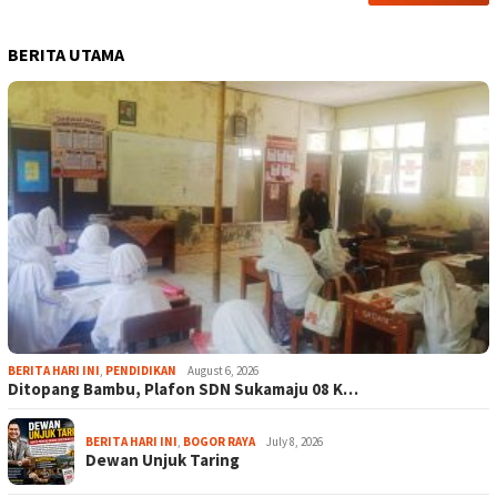
BERITA UTAMA
BERITA HARI INI
,
PENDIDIKAN
August 6, 2026
Ditopang Bambu, Plafon SDN Sukamaju 08 K…
BERITA HARI INI
,
BOGOR RAYA
July 8, 2026
Dewan Unjuk Taring