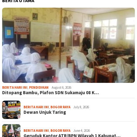
BERITA UTAMA
BERITA HARI INI
,
PENDIDIKAN
August 6, 2026
Ditopang Bambu, Plafon SDN Sukamaju 08 K…
BERITA HARI INI
,
BOGOR RAYA
July 8, 2026
Dewan Unjuk Taring
BERITA HARI INI
,
BOGOR RAYA
June 4, 2026
Geruduk Kantor ATR/BPN Wilayah 1 Kabupat…