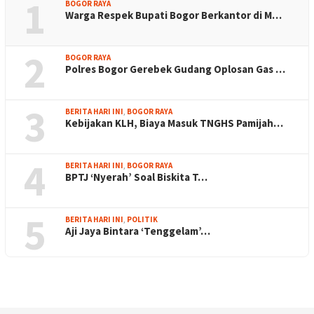
1
BOGOR RAYA
Warga Respek Bupati Bogor Berkantor di M…
2
BOGOR RAYA
Polres Bogor Gerebek Gudang Oplosan Gas …
3
BERITA HARI INI
,
BOGOR RAYA
Kebijakan KLH, Biaya Masuk TNGHS Pamijah…
4
BERITA HARI INI
,
BOGOR RAYA
BPTJ ‘Nyerah’ Soal Biskita T…
5
BERITA HARI INI
,
POLITIK
Aji Jaya Bintara ‘Tenggelam’…