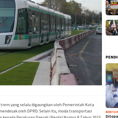
PENDI
 trem yang selalu digaungkan oleh Pemerintah Kota
 mendesak oleh DPRD. Selain itu, moda transportasi
BERITA H
Ditopa
an kepada Peraturan Daerah (Perda) Nomor 8 Tahun 2023