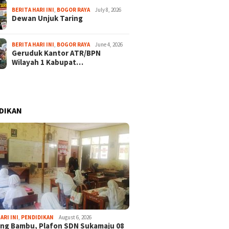
BERITA HARI INI
,
BOGOR RAYA
July 8, 2026
Dewan Unjuk Taring
BERITA HARI INI
,
BOGOR RAYA
June 4, 2026
Geruduk Kantor ATR/BPN
Wilayah 1 Kabupat…
DIKAN
ARI INI
,
PENDIDIKAN
August 6, 2026
ng Bambu, Plafon SDN Sukamaju 08