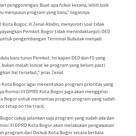
 dari penggorengan. Buat apa fokus kesana, lebih baik
aru menyusun program yang baru,” tegasnya.
 Kota Bogor, H Zenal Abidin, menyoroti soal tidak
nyayangkan Pemkot Bogor tidak menindaklanjuti DED
21 untuk pengembangan Terminal Bubulak menjadi
 dulu baru turun Pemkot. Ini kajian DED dan FS yang
i, bukan malah loncat ke program yang belum pasti
kan hal tersebut,” jelas Zenal.
b Kota Bogor agar menentukan program prioritas yang
inya Komisi III DPRD Kota Bogor juga akan menggelar
ota Bogor untuk memantau progres program yang sudah
or tetap on the track.
 Bogor cukup jalankan saja program yang sudah ada dan
 Komisi III DPRD Kota Bogor akan melakukan pengawasan
 dan program dari Dishub Kota Bogor secara berkala