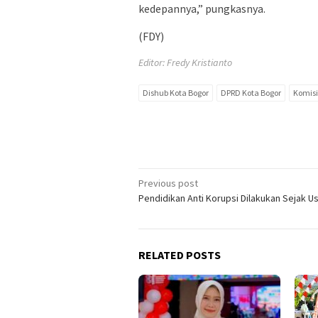
kedepannya,” pungkasnya.
(FDY)
Editor: Fredy Kristianto
Dishub Kota Bogor
DPRD Kota Bogor
Komisi 
Post
Previous post
Pendidikan Anti Korupsi Dilakukan Sejak Usi
navigation
RELATED POSTS