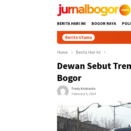
Skip
to
content
BERITA HARI INI
BOGOR RAYA
POLI
Berita Utama
Keren! Dua Des
Home
Berita Hari Ini
Dewan Sebut Trem
Bogor
Fredy Kristianto
February 6, 2024