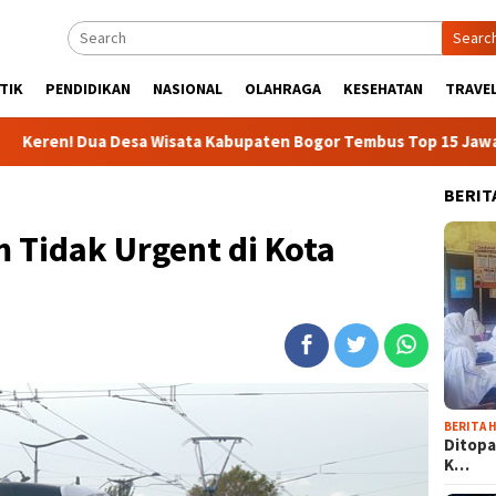
Searc
TIK
PENDIDIKAN
NASIONAL
OLAHRAGA
KESEHATAN
TRAVEL
a Wisata Kabupaten Bogor Tembus Top 15 Jawa Barat
43
BERIT
 Tidak Urgent di Kota
BERITA H
Ditopa
K…