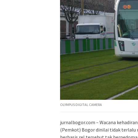
OLYMPUS DIGITAL CAMERA
jurnalbogor.com – Wacana kehadiran
(Pemkot) Bogor dinilai tidak terlalu
berbasis rel tersebut tak berpedom