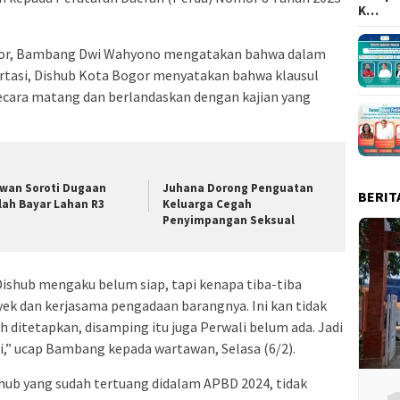
K…
ogor, Bambang Dwi Wahyono mengatakan bahwa dalam
tasi, Dishub Kota Bogor menyatakan bahwa klausul
secara matang dan berlandaskan dengan kajian yang
wan Soroti Dugaan
Juhana Dorong Penguatan
BERIT
lah Bayar Lahan R3
Keluarga Cegah
Penyimpangan Seksual
ishub mengaku belum siap, tapi kenapa tiba-tiba
ek dan kerjasama pengadaan barangnya. Ini kan tidak
ditetapkan, disamping itu juga Perwali belum ada. Jadi
ni,” ucap Bambang kepada wartawan, Selasa (6/2).
shub yang sudah tertuang didalam APBD 2024, tidak