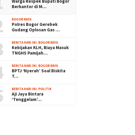
1
Warga Respek Bupati Bogor
Berkantor di M…
2
BOGOR RAYA
Polres Bogor Gerebek
Gudang Oplosan Gas …
3
BERITA HARI INI
,
BOGOR RAYA
Kebijakan KLH, Biaya Masuk
TNGHS Pamijah…
4
BERITA HARI INI
,
BOGOR RAYA
BPTJ ‘Nyerah’ Soal Biskita
T…
5
BERITA HARI INI
,
POLITIK
Aji Jaya Bintara
‘Tenggelam’…