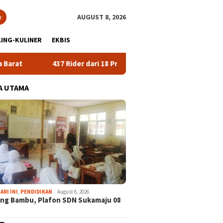
h
AUGUST 8, 2026
ING-KULINER
EKBIS
7 Rider dari 18 Provinsi Ramaikan Bupati Cup 2026 Tour Malasari H
A UTAMA
ARI INI
,
PENDIDIKAN
August 6, 2026
ng Bambu, Plafon SDN Sukamaju 08