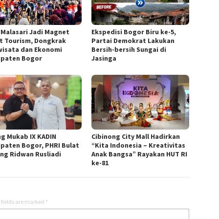
 Malasari Jadi Magnet
Ekspedisi Bogor Biru ke-5,
t Tourism, Dongkrak
Partai Demokrat Lakukan
wisata dan Ekonomi
Bersih-bersih Sungai di
paten Bogor
Jasinga
ng Mukab IX KADIN
Cibinong City Mall Hadirkan
paten Bogor, PHRI Bulat
“Kita Indonesia – Kreativitas
ng Ridwan Rusliadi
Anak Bangsa” Rayakan HUT RI
ke-81
 fields are marked
*