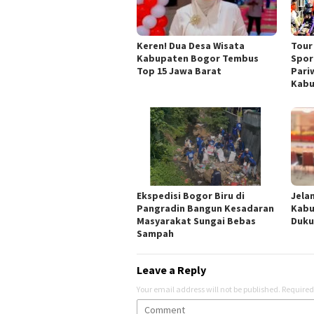
Keren! Dua Desa Wisata
Tour
Kabupaten Bogor Tembus
Spor
Top 15 Jawa Barat
Pari
Kabu
Ekspedisi Bogor Biru di
Jela
Pangradin Bangun Kesadaran
Kabu
Masyarakat Sungai Bebas
Duku
Sampah
Leave a Reply
Your email address will not be published.
Required