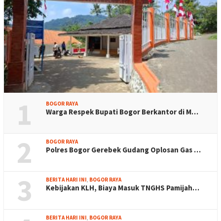
1
BOGOR RAYA
Warga Respek Bupati Bogor Berkantor di M…
2
BOGOR RAYA
Polres Bogor Gerebek Gudang Oplosan Gas …
3
BERITA HARI INI
,
BOGOR RAYA
Kebijakan KLH, Biaya Masuk TNGHS Pamijah…
BERITA HARI INI
,
BOGOR RAYA