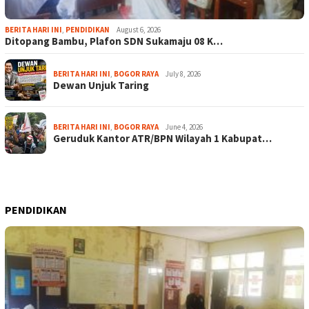
BERITA HARI INI
,
PENDIDIKAN
August 6, 2026
Ditopang Bambu, Plafon SDN Sukamaju 08 K…
BERITA HARI INI
,
BOGOR RAYA
July 8, 2026
Dewan Unjuk Taring
BERITA HARI INI
,
BOGOR RAYA
June 4, 2026
Geruduk Kantor ATR/BPN Wilayah 1 Kabupat…
PENDIDIKAN