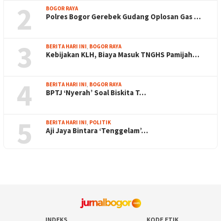
2
BOGOR RAYA
Polres Bogor Gerebek Gudang Oplosan Gas …
3
BERITA HARI INI
,
BOGOR RAYA
Kebijakan KLH, Biaya Masuk TNGHS Pamijah…
4
BERITA HARI INI
,
BOGOR RAYA
BPTJ ‘Nyerah’ Soal Biskita T…
5
BERITA HARI INI
,
POLITIK
Aji Jaya Bintara ‘Tenggelam’…
INDEKS
KODE ETIK