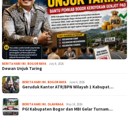
BERITA HARI INI
,
BOGOR RAYA
July 8, 2026
Dewan Unjuk Taring
BERITA HARI INI
,
BOGOR RAYA
June 4, 2026
Geruduk Kantor ATR/BPN Wilayah 1 Kabupat…
BERITA HARI INI
,
OLAHRAGA
May 14, 2026
PGI Kabupaten Bogor dan MBI Gelar Turnam…