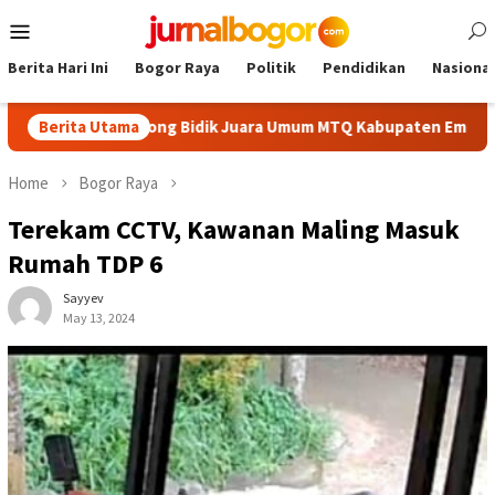
Skip
Mobile
to
Menu
content
Berita Hari Ini
Bogor Raya
Politik
Pendidikan
Nasional
aik, Cibinong Bidik Juara Umum MTQ Kabupaten Empat Kali Berun
Berita Utama
Home
Bogor Raya
Terekam CCTV, Kawanan Maling Masuk
Rumah TDP 6
Sayyev
May 13, 2024