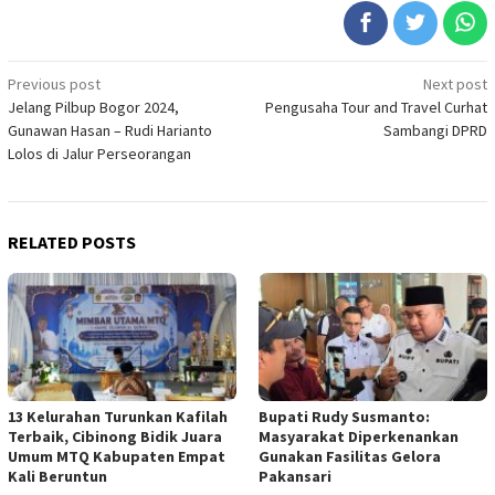
Post
Previous post
Next post
Jelang Pilbup Bogor 2024,
Pengusaha Tour and Travel Curhat
navigation
Gunawan Hasan – Rudi Harianto
Sambangi DPRD
Lolos di Jalur Perseorangan
RELATED POSTS
13 Kelurahan Turunkan Kafilah
Bupati Rudy Susmanto:
Terbaik, Cibinong Bidik Juara
Masyarakat Diperkenankan
Umum MTQ Kabupaten Empat
Gunakan Fasilitas Gelora
Kali Beruntun
Pakansari