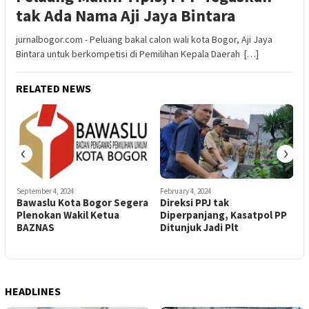
tak Ada Nama Aji Jaya Bintara
jurnalbogor.com - Peluang bakal calon wali kota Bogor, Aji Jaya
Bintara untuk berkompetisi di Pemilihan Kepala Daerah […]
RELATED NEWS
‹
›
September 4, 2024
February 4, 2024
M
Bawaslu Kota Bogor Segera
Direksi PPJ tak
K
e
Plenokan Wakil Ketua
Diperpanjang, Kasatpol PP
P
BAZNAS
Ditunjuk Jadi Plt
HEADLINES