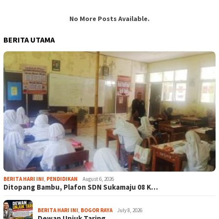
No More Posts Available.
BERITA UTAMA
BERITA HARI INI
,
PENDIDIKAN
August 6, 2026
Ditopang Bambu, Plafon SDN Sukamaju 08 K…
BERITA HARI INI
,
BOGOR RAYA
July 8, 2026
Dewan Unjuk Taring