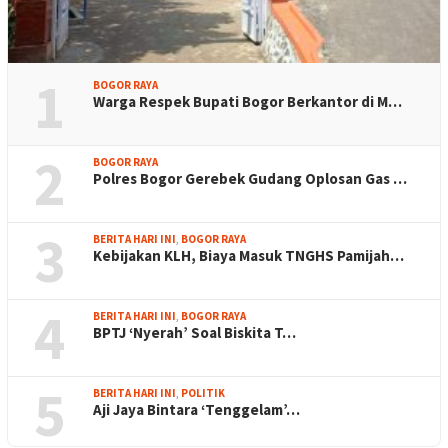
1
BOGOR RAYA
Warga Respek Bupati Bogor Berkantor di M…
2
BOGOR RAYA
Polres Bogor Gerebek Gudang Oplosan Gas …
3
BERITA HARI INI
,
BOGOR RAYA
Kebijakan KLH, Biaya Masuk TNGHS Pamijah…
4
BERITA HARI INI
,
BOGOR RAYA
BPTJ ‘Nyerah’ Soal Biskita T…
5
BERITA HARI INI
,
POLITIK
Aji Jaya Bintara ‘Tenggelam’…