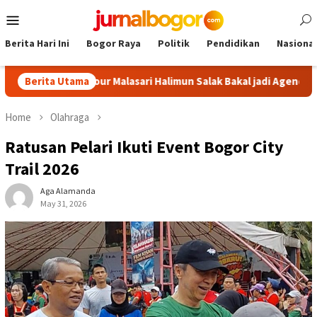
Skip
Mobile
to
Menu
content
Berita Hari Ini
Bogor Raya
Politik
Pendidikan
Nasional
gor: Tour Malasari Halimun Salak Bakal jadi Agenda Tahunan
Berita Utama
Home
Olahraga
Ratusan Pelari Ikuti Event Bogor City
Trail 2026
Aga Alamanda
May 31, 2026