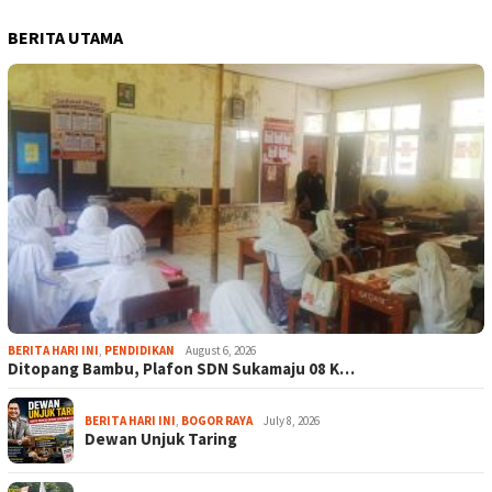
BERITA UTAMA
BERITA HARI INI
,
PENDIDIKAN
August 6, 2026
Ditopang Bambu, Plafon SDN Sukamaju 08 K…
BERITA HARI INI
,
BOGOR RAYA
July 8, 2026
Dewan Unjuk Taring