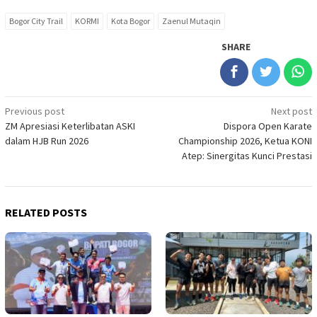
Bogor City Trail
KORMI
Kota Bogor
Zaenul Mutaqin
SHARE
Post
Previous post
Next post
ZM Apresiasi Keterlibatan ASKI
Dispora Open Karate
navigation
dalam HJB Run 2026
Championship 2026, Ketua KONI
Atep: Sinergitas Kunci Prestasi
RELATED POSTS