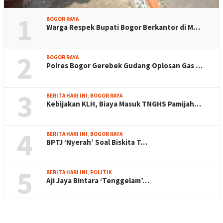
1
BOGOR RAYA
Warga Respek Bupati Bogor Berkantor di M…
2
BOGOR RAYA
Polres Bogor Gerebek Gudang Oplosan Gas …
3
BERITA HARI INI
,
BOGOR RAYA
Kebijakan KLH, Biaya Masuk TNGHS Pamijah…
4
BERITA HARI INI
,
BOGOR RAYA
BPTJ ‘Nyerah’ Soal Biskita T…
5
BERITA HARI INI
,
POLITIK
Aji Jaya Bintara ‘Tenggelam’…