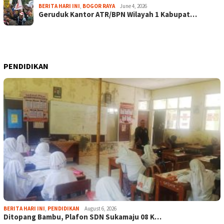
BERITA HARI INI
,
BOGOR RAYA
June 4, 2026
Geruduk Kantor ATR/BPN Wilayah 1 Kabupat…
PENDIDIKAN
BERITA HARI INI
,
PENDIDIKAN
August 6, 2026
Ditopang Bambu, Plafon SDN Sukamaju 08 K…