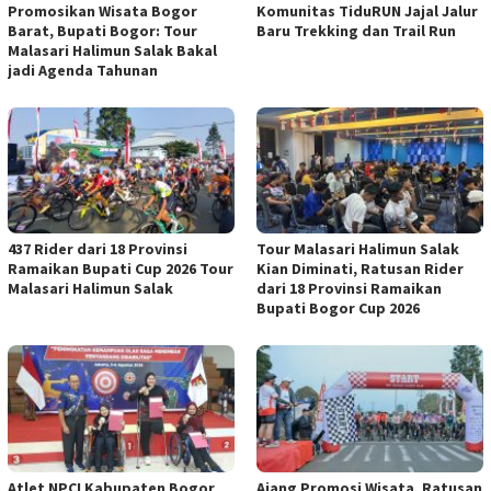
Promosikan Wisata Bogor
Komunitas TiduRUN Jajal Jalur
Barat, Bupati Bogor: Tour
Baru Trekking dan Trail Run
Malasari Halimun Salak Bakal
jadi Agenda Tahunan
437 Rider dari 18 Provinsi
Tour Malasari Halimun Salak
Ramaikan Bupati Cup 2026 Tour
Kian Diminati, Ratusan Rider
Malasari Halimun Salak
dari 18 Provinsi Ramaikan
Bupati Bogor Cup 2026
Atlet NPCI Kabupaten Bogor
Ajang Promosi Wisata, Ratusan