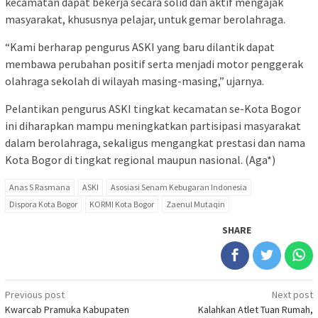
kecamatan dapat bekerja secara solid dan aktif mengajak
masyarakat, khususnya pelajar, untuk gemar berolahraga.
“Kami berharap pengurus ASKI yang baru dilantik dapat
membawa perubahan positif serta menjadi motor penggerak
olahraga sekolah di wilayah masing-masing,” ujarnya.
Pelantikan pengurus ASKI tingkat kecamatan se-Kota Bogor
ini diharapkan mampu meningkatkan partisipasi masyarakat
dalam berolahraga, sekaligus mengangkat prestasi dan nama
Kota Bogor di tingkat regional maupun nasional. (Aga*)
Anas S Rasmana
ASKI
Asosiasi Senam Kebugaran Indonesia
Dispora Kota Bogor
KORMI Kota Bogor
Zaenul Mutaqin
SHARE
Post
Previous post
Next post
Kwarcab Pramuka Kabupaten
Kalahkan Atlet Tuan Rumah,
navigation