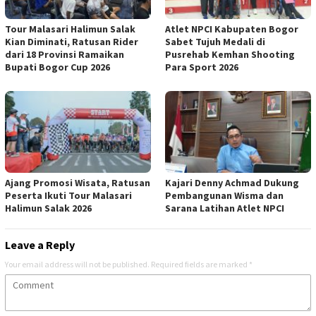
Tour Malasari Halimun Salak
Atlet NPCI Kabupaten Bogor
Kian Diminati, Ratusan Rider
Sabet Tujuh Medali di
dari 18 Provinsi Ramaikan
Pusrehab Kemhan Shooting
Bupati Bogor Cup 2026
Para Sport 2026
Ajang Promosi Wisata, Ratusan
Kajari Denny Achmad Dukung
Peserta Ikuti Tour Malasari
Pembangunan Wisma dan
Halimun Salak 2026
Sarana Latihan Atlet NPCI
Leave a Reply
Your email address will not be published.
Required fields are marked
*