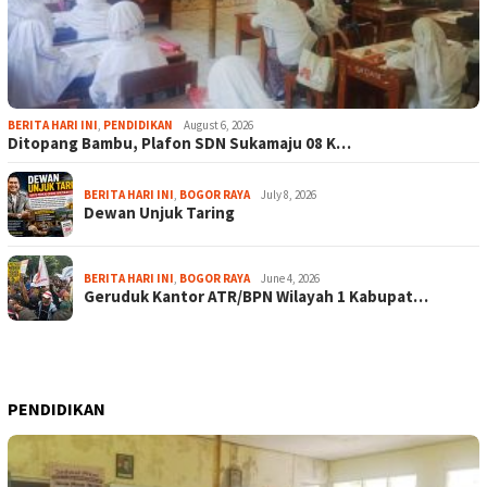
BERITA HARI INI
,
PENDIDIKAN
August 6, 2026
Ditopang Bambu, Plafon SDN Sukamaju 08 K…
BERITA HARI INI
,
BOGOR RAYA
July 8, 2026
Dewan Unjuk Taring
BERITA HARI INI
,
BOGOR RAYA
June 4, 2026
Geruduk Kantor ATR/BPN Wilayah 1 Kabupat…
PENDIDIKAN