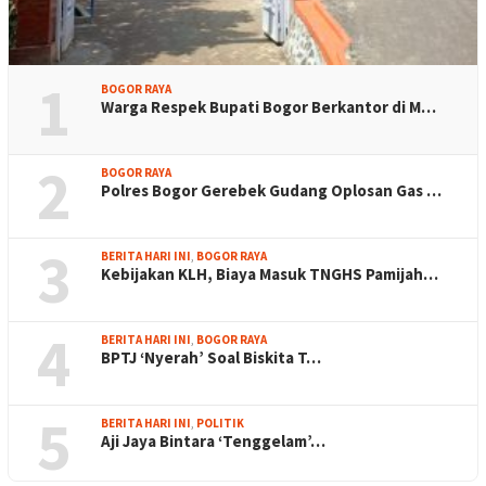
1
BOGOR RAYA
Warga Respek Bupati Bogor Berkantor di M…
2
BOGOR RAYA
Polres Bogor Gerebek Gudang Oplosan Gas …
3
BERITA HARI INI
,
BOGOR RAYA
Kebijakan KLH, Biaya Masuk TNGHS Pamijah…
4
BERITA HARI INI
,
BOGOR RAYA
BPTJ ‘Nyerah’ Soal Biskita T…
5
BERITA HARI INI
,
POLITIK
Aji Jaya Bintara ‘Tenggelam’…