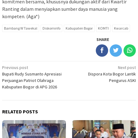
komitmen bersama, khususnya dukungan aktif dari Kwartir
Ranting dalam menyiapkan sumber daya manusia yang
kompeten. (Aga*)
Bambang W Tawekal
Diskominfo
Kabupaten Bogor
KOMTI
Kwarcab
SHARE
Post
Previous post
Next post
Bupati Rudy Susmanto Apresiasi
Dispora Kota Bogor Lantik
navigation
Perjuangan Patriot Olahraga
Pengurus ASKI
Kabupaten Bogor di APG 2026
RELATED POSTS