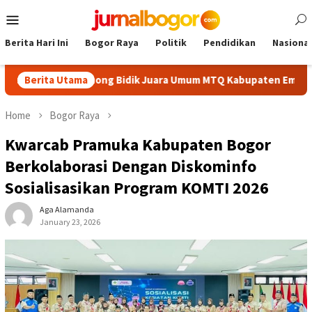
Skip
Mobile
to
Menu
content
Berita Hari Ini
Bogor Raya
Politik
Pendidikan
Nasional
baik, Cibinong Bidik Juara Umum MTQ Kabupaten Empat Kali Ber
Berita Utama
Home
Bogor Raya
Kwarcab Pramuka Kabupaten Bogor
Berkolaborasi Dengan Diskominfo
Sosialisasikan Program KOMTI 2026
Aga Alamanda
January 23, 2026