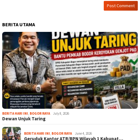
BERITA UTAMA
BERITA HARI INI
,
BOGOR RAYA
July 8, 2026
Dewan Unjuk Taring
BERITA HARI INI
,
BOGOR RAYA
June 4, 2026
Geruduk Kantor ATR/BPN Wilayah 1 Kabupat…