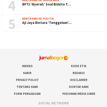
4
BERITA HARI INI
,
BOGOR RAYA
BPTJ ‘Nyerah’ Soal Biskita T…
5
BERITA HARI INI
,
POLITIK
Aji Jaya Bintara ‘Tenggelam’…
INDEKS
KODE ETIK
KARIR
REDAKSI
PRIVACY POLICY
DISCLAIMER
TENTANG KAMI
KONTAK KAMI
FORM PENGADUAN
PEDOMAN MEDIA SIBER
SOCIAL NETWORK