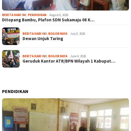
BERITA HARI INI
,
PENDIDIKAN
August 6, 2026
Ditopang Bambu, Plafon SDN Sukamaju 08 K…
BERITA HARI INI
,
BOGOR RAYA
July 8, 2026
Dewan Unjuk Taring
BERITA HARI INI
,
BOGOR RAYA
June 4, 2026
Geruduk Kantor ATR/BPN Wilayah 1 Kabupat…
PENDIDIKAN