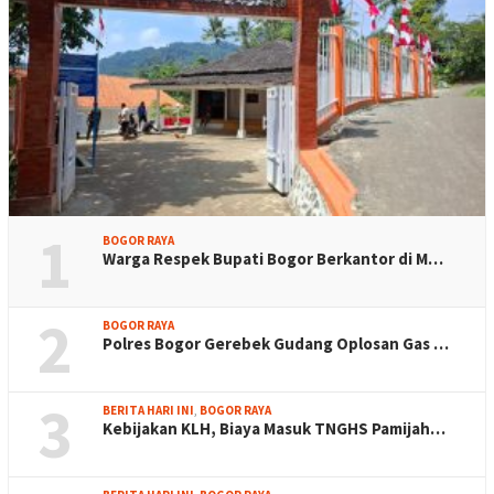
1
BOGOR RAYA
Warga Respek Bupati Bogor Berkantor di M…
2
BOGOR RAYA
Polres Bogor Gerebek Gudang Oplosan Gas …
3
BERITA HARI INI
,
BOGOR RAYA
Kebijakan KLH, Biaya Masuk TNGHS Pamijah…