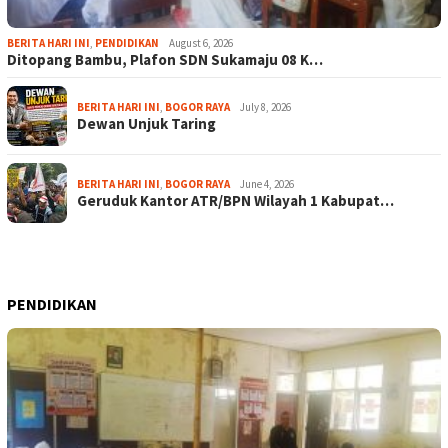
BERITA HARI INI
,
PENDIDIKAN
August 6, 2026
Ditopang Bambu, Plafon SDN Sukamaju 08 K…
BERITA HARI INI
,
BOGOR RAYA
July 8, 2026
Dewan Unjuk Taring
BERITA HARI INI
,
BOGOR RAYA
June 4, 2026
Geruduk Kantor ATR/BPN Wilayah 1 Kabupat…
PENDIDIKAN