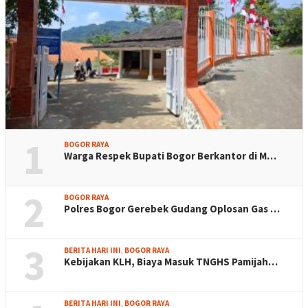
1
BOGOR RAYA
Warga Respek Bupati Bogor Berkantor di M…
2
BOGOR RAYA
Polres Bogor Gerebek Gudang Oplosan Gas …
3
BERITA HARI INI
,
BOGOR RAYA
Kebijakan KLH, Biaya Masuk TNGHS Pamijah…
BERITA HARI INI
,
BOGOR RAYA