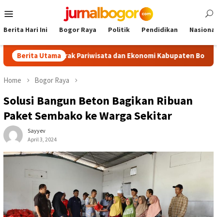
Skip
Mobile
to
Menu
content
Berita Hari Ini
Bogor Raya
Politik
Pendidikan
Nasional
m, Dongkrak Pariwisata dan Ekonomi Kabupaten Bogor
Berita Utama
Tou
Home
Bogor Raya
Solusi Bangun Beton Bagikan Ribuan
Paket Sembako ke Warga Sekitar
Sayyev
April 3, 2024