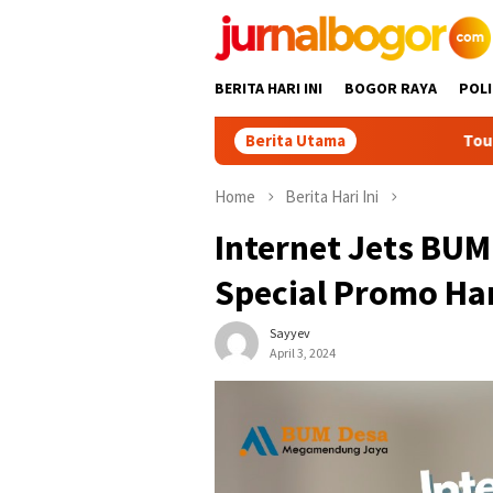
Skip
to
content
BERITA HARI INI
BOGOR RAYA
POLI
Berita Utama
Tour Malasari Jadi Ma
Home
Berita Hari Ini
Internet Jets B
Special Promo Ha
Sayyev
April 3, 2024