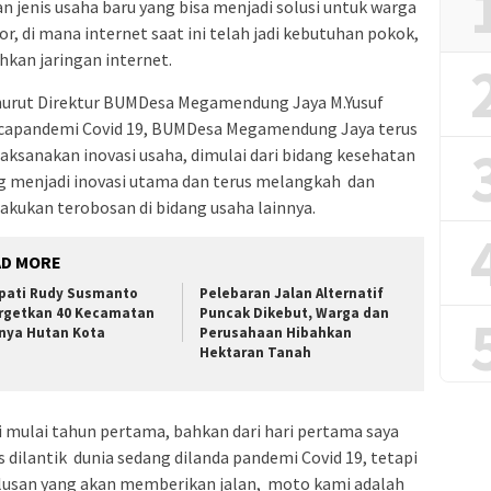
jenis usaha baru yang bisa menjadi solusi untuk warga
di mana internet saat ini telah jadi kebutuhan pokok,
kan jaringan internet.
urut Direktur BUMDesa Megamendung Jaya M.Yusuf
capandemi Covid 19, BUMDesa Megamendung Jaya terus
aksanakan inovasi usaha, dimulai dari bidang kesehatan
g menjadi inovasi utama dan terus melangkah dan
akukan terobosan di bidang usaha lainnya.
AD MORE
pati Rudy Susmanto
Pelebaran Jalan Alternatif
rgetkan 40 Kecamatan
Puncak Dikebut, Warga dan
nya Hutan Kota
Perusahaan Hibahkan
Hektaran Tanah
 mulai tahun pertama, bahkan dari hari pertama saya
 dilantik dunia sedang dilanda pandemi Covid 19, tetapi
tulusan yang akan memberikan jalan, moto kami adalah