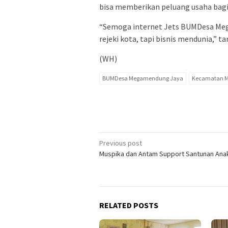
bisa memberikan peluang usaha bagi
“Semoga internet Jets BUMDesa Mega
rejeki kota, tapi bisnis mendunia,” ta
(WH)
BUMDesa Megamendung Jaya
Kecamatan 
Post
Previous post
Muspika dan Antam Support Santunan Ana
navigation
RELATED POSTS