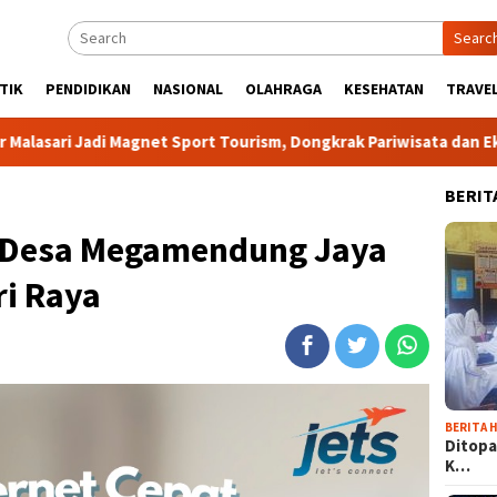
Searc
TIK
PENDIDIKAN
NASIONAL
OLAHRAGA
KESEHATAN
TRAVEL
gnet Sport Tourism, Dongkrak Pariwisata dan Ekonomi Kabupaten
BERIT
UMDesa Megamendung Jaya
ri Raya
BERITA H
Ditopa
K…