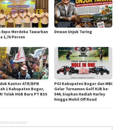
a Expo Merdeka Tawarkan
Dewan Unjuk Taring
a 1,76 Persen
duk Kantor ATR/BPN
PGI Kabupaten Bogor dan MBI
yah 1 Kabupaten Bogor,
Gelar Turnamen Golf HJB ke-
I Tolak HGB Baru PT BSS
544, Siapkan Hadiah Harley
hingga Mobil Off Road
 fields are marked
*