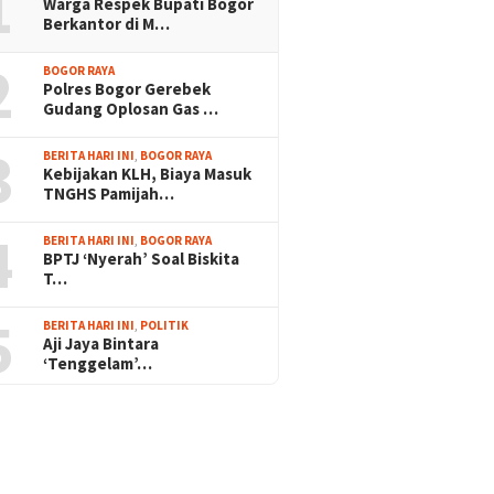
1
Warga Respek Bupati Bogor
Berkantor di M…
2
BOGOR RAYA
Polres Bogor Gerebek
Gudang Oplosan Gas …
3
BERITA HARI INI
,
BOGOR RAYA
Kebijakan KLH, Biaya Masuk
TNGHS Pamijah…
4
BERITA HARI INI
,
BOGOR RAYA
BPTJ ‘Nyerah’ Soal Biskita
T…
5
BERITA HARI INI
,
POLITIK
Aji Jaya Bintara
‘Tenggelam’…