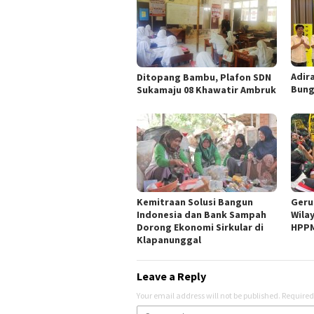
Adir
Ditopang Bambu, Plafon SDN
Bung
Sukamaju 08 Khawatir Ambruk
Kemitraan Solusi Bangun
Geru
Indonesia dan Bank Sampah
Wila
Dorong Ekonomi Sirkular di
HPPM
Klapanunggal
Leave a Reply
Your email address will not be published.
Required