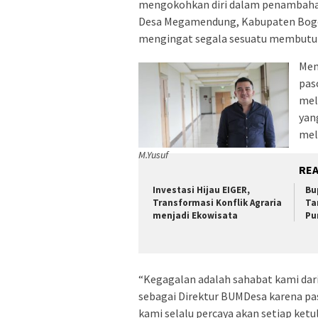
mengokohkan diri dalam penambahan 
Desa Megamendung, Kabupaten Bogor, 
mengingat segala sesuatu membutuh
Men
pas
mel
yan
mel
M.Yusuf
RE
Investasi Hijau EIGER,
Bu
Transformasi Konflik Agraria
Ta
menjadi Ekowisata
Pu
“Kegagalan adalah sahabat kami dari
sebagai Direktur BUMDesa karena pas
kami selalu percaya akan setiap ke