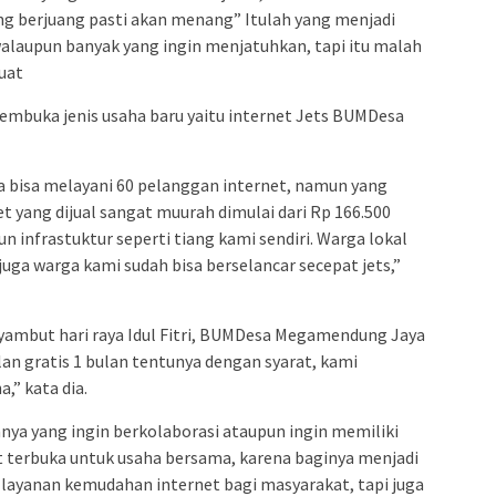
ng berjuang pasti akan menang” Itulah yang menjadi
alaupun banyak yang ingin menjatuhkan, tapi itu malah
uat
membuka jenis usaha baru yaitu internet Jets BUMDesa
a bisa melayani 60 pelanggan internet, namun yang
 yang dijual sangat muurah dimulai dari Rp 166.500
n infrastuktur seperti tiang kami sendiri. Warga lokal
juga warga kami sudah bisa berselancar secepat jets,”
ambut hari raya Idul Fitri, BUMDesa Megamendung Jaya
n gratis 1 bulan tentunya dengan syarat, kami
,” kata dia.
ya yang ingin berkolaborasi ataupun ingin memiliki
at terbuka untuk usaha bersama, karena baginya menjadi
layanan kemudahan internet bagi masyarakat, tapi juga