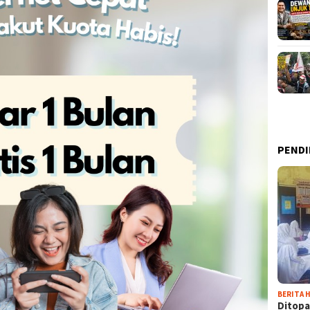
PENDI
BERITA H
Ditopa