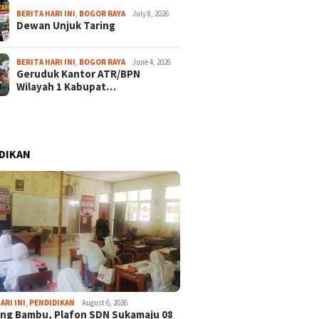
BERITA HARI INI
,
BOGOR RAYA
July 8, 2026
Dewan Unjuk Taring
BERITA HARI INI
,
BOGOR RAYA
June 4, 2026
Geruduk Kantor ATR/BPN
Wilayah 1 Kabupat…
DIKAN
ARI INI
,
PENDIDIKAN
August 6, 2026
ng Bambu, Plafon SDN Sukamaju 08