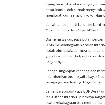
“yang hanya ikut akan hanyut,dan ya
dasar kami tiidak pernah menyerah w
membuat kami semakin kokoh dan k
dan alhamdulilah di tahun ini kami 
Megamendung Jaya,” ujar M.Yusuf.
Dia menjelaskan, pada bulan pertam
lebih membahagiakan adalah internet
sudah plus pajak, dan juga kami bangu
yang bisa menjadi helper teknisi dan 
ungkapnya.
Sebagai ungkapan kebahagiaan meny
memberikan promo yaitu bayar 1 bula
menginginkan berbagi kegiatan usaha
Sementara apabila ada BUMDesa lainn
jenis usaha internet, pihaknya sang
suatu kebahagiaan bisa memberikan 