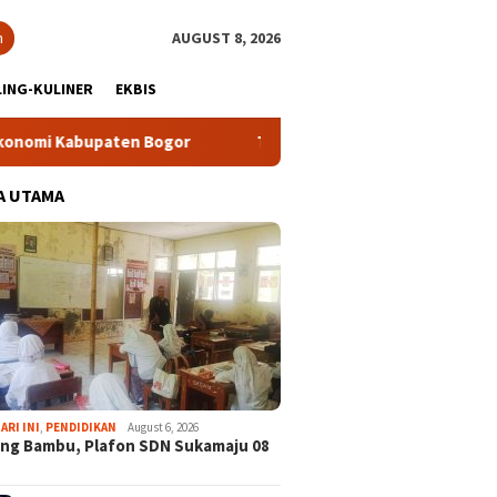
h
AUGUST 8, 2026
ING-KULINER
EKBIS
 Bogor
Tour Malasari Halimun Salak Kian Diminati, Ratusa
A UTAMA
ARI INI
,
PENDIDIKAN
August 6, 2026
ng Bambu, Plafon SDN Sukamaju 08