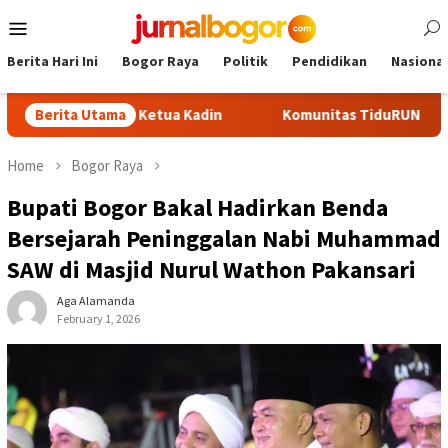
Skip
Mobile
to
Menu
content
Berita Hari Ini
Bogor Raya
Politik
Pendidikan
Nasional
di Calon Ketua Kadin
Berita Utama
Komunitas TiduRUN Jajal Jalur Baru
Home
Bogor Raya
Bupati Bogor Bakal Hadirkan Benda
Bersejarah Peninggalan Nabi Muhammad
SAW di Masjid Nurul Wathon Pakansari
Aga Alamanda
February 1, 2026