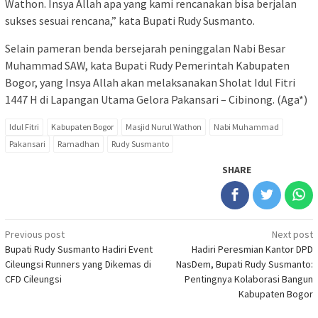
Wathon. Insya Allah apa yang kami rencanakan bisa berjalan
sukses sesuai rencana,” kata Bupati Rudy Susmanto.
Selain pameran benda bersejarah peninggalan Nabi Besar
Muhammad SAW, kata Bupati Rudy Pemerintah Kabupaten
Bogor, yang Insya Allah akan melaksanakan Sholat Idul Fitri
1447 H di Lapangan Utama Gelora Pakansari – Cibinong. (Aga*)
Idul Fitri
Kabupaten Bogor
Masjid Nurul Wathon
Nabi Muhammad
Pakansari
Ramadhan
Rudy Susmanto
SHARE
Post
Previous post
Next post
Bupati Rudy Susmanto Hadiri Event
Hadiri Peresmian Kantor DPD
navigation
Cileungsi Runners yang Dikemas di
NasDem, Bupati Rudy Susmanto:
CFD Cileungsi
Pentingnya Kolaborasi Bangun
Kabupaten Bogor