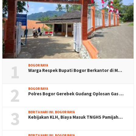
1
BOGOR RAYA
Warga Respek Bupati Bogor Berkantor di M…
2
BOGOR RAYA
Polres Bogor Gerebek Gudang Oplosan Gas …
3
BERITA HARI INI
,
BOGOR RAYA
Kebijakan KLH, Biaya Masuk TNGHS Pamijah…
BERITA HARI INI
,
BOGOR RAYA