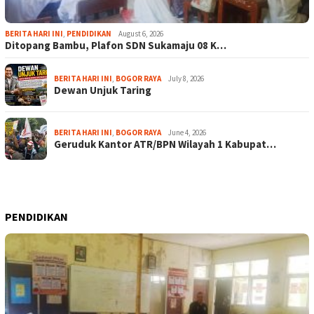
BERITA HARI INI
,
PENDIDIKAN
August 6, 2026
Ditopang Bambu, Plafon SDN Sukamaju 08 K…
BERITA HARI INI
,
BOGOR RAYA
July 8, 2026
Dewan Unjuk Taring
BERITA HARI INI
,
BOGOR RAYA
June 4, 2026
Geruduk Kantor ATR/BPN Wilayah 1 Kabupat…
PENDIDIKAN