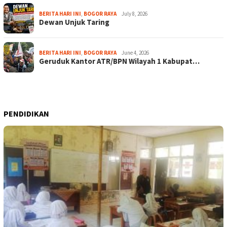
BERITA HARI INI
,
BOGOR RAYA
July 8, 2026
Dewan Unjuk Taring
BERITA HARI INI
,
BOGOR RAYA
June 4, 2026
Geruduk Kantor ATR/BPN Wilayah 1 Kabupat…
PENDIDIKAN