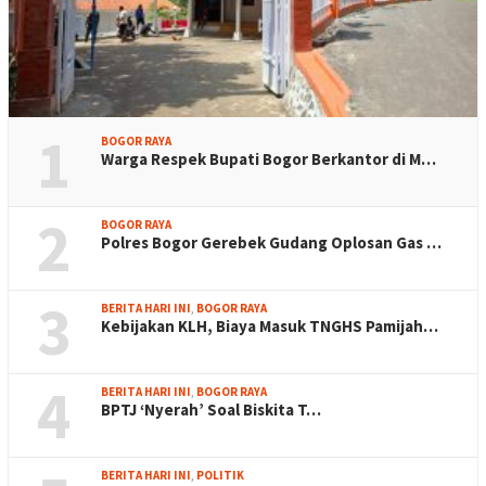
1
BOGOR RAYA
Warga Respek Bupati Bogor Berkantor di M…
2
BOGOR RAYA
Polres Bogor Gerebek Gudang Oplosan Gas …
3
BERITA HARI INI
,
BOGOR RAYA
Kebijakan KLH, Biaya Masuk TNGHS Pamijah…
4
BERITA HARI INI
,
BOGOR RAYA
BPTJ ‘Nyerah’ Soal Biskita T…
BERITA HARI INI
,
POLITIK