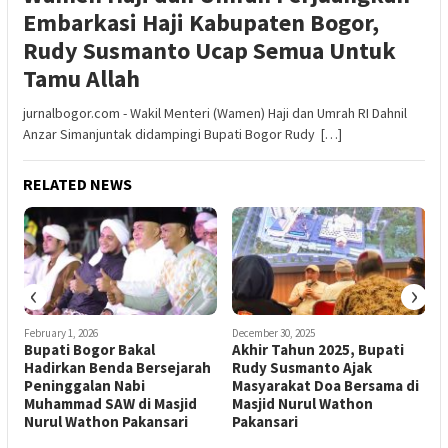
Embarkasi Haji Kabupaten Bogor,
Rudy Susmanto Ucap Semua Untuk
Tamu Allah
jurnalbogor.com - Wakil Menteri (Wamen) Haji dan Umrah RI Dahnil
Anzar Simanjuntak didampingi Bupati Bogor Rudy […]
RELATED NEWS
‹
›
February 1, 2026
December 30, 2025
D
Bupati Bogor Bakal
Akhir Tahun 2025, Bupati
Hadirkan Benda Bersejarah
Rudy Susmanto Ajak
ar
Peninggalan Nabi
Masyarakat Doa Bersama di
N
Muhammad SAW di Masjid
Masjid Nurul Wathon
Nurul Wathon Pakansari
Pakansari