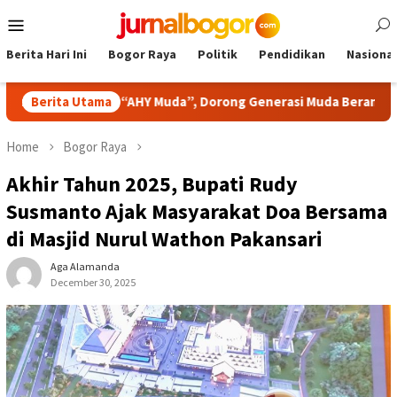
Skip
Mobile
to
Menu
content
Berita Hari Ini
Bogor Raya
Politik
Pendidikan
Nasional
Pidato “AHY Muda”, Dorong Generasi Muda Berani Bersuara dan 
Berita Utama
Home
Bogor Raya
Akhir Tahun 2025, Bupati Rudy
Susmanto Ajak Masyarakat Doa Bersama
di Masjid Nurul Wathon Pakansari
Aga Alamanda
December 30, 2025