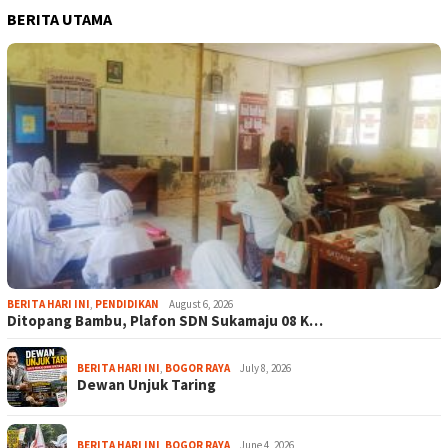
BERITA UTAMA
BERITA HARI INI
,
PENDIDIKAN
August 6, 2026
Ditopang Bambu, Plafon SDN Sukamaju 08 K…
BERITA HARI INI
,
BOGOR RAYA
July 8, 2026
Dewan Unjuk Taring
BERITA HARI INI
,
BOGOR RAYA
June 4, 2026