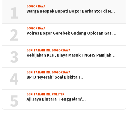
1
BOGOR RAYA
Warga Respek Bupati Bogor Berkantor di M…
2
BOGOR RAYA
Polres Bogor Gerebek Gudang Oplosan Gas …
3
BERITA HARI INI
,
BOGOR RAYA
Kebijakan KLH, Biaya Masuk TNGHS Pamijah…
4
BERITA HARI INI
,
BOGOR RAYA
BPTJ ‘Nyerah’ Soal Biskita T…
5
BERITA HARI INI
,
POLITIK
Aji Jaya Bintara ‘Tenggelam’…