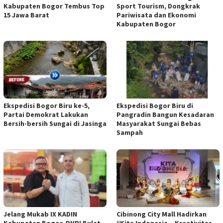
Kabupaten Bogor Tembus Top
Sport Tourism, Dongkrak
15 Jawa Barat
Pariwisata dan Ekonomi
Kabupaten Bogor
Ekspedisi Bogor Biru ke-5,
Ekspedisi Bogor Biru di
Partai Demokrat Lakukan
Pangradin Bangun Kesadaran
Bersih-bersih Sungai di Jasinga
Masyarakat Sungai Bebas
Sampah
Jelang Mukab IX KADIN
Cibinong City Mall Hadirkan
Kabupaten Bogor, PHRI Bulat
“Kita Indonesia – Kreativitas