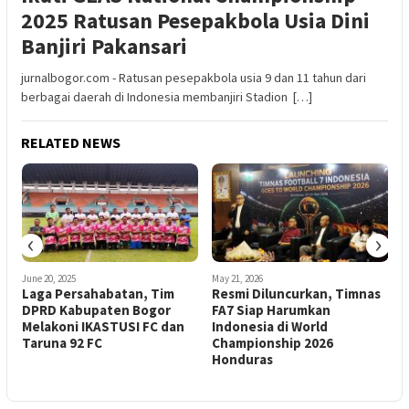
2025 Ratusan Pesepakbola Usia Dini
Banjiri Pakansari
jurnalbogor.com - Ratusan pesepakbola usia 9 dan 11 tahun dari
berbagai daerah di Indonesia membanjiri Stadion […]
RELATED NEWS
‹
›
June 20, 2025
May 21, 2026
A
Laga Persahabatan, Tim
Resmi Diluncurkan, Timnas
al
DPRD Kabupaten Bogor
FA7 Siap Harumkan
N
Melakoni IKASTUSI FC dan
Indonesia di World
S
Taruna 92 FC
Championship 2026
Honduras