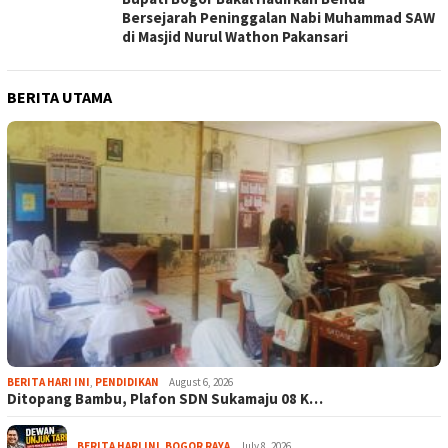
Bersejarah Peninggalan Nabi Muhammad SAW
di Masjid Nurul Wathon Pakansari
BERITA UTAMA
BERITA HARI INI
,
PENDIDIKAN
August 6, 2026
Ditopang Bambu, Plafon SDN Sukamaju 08 K…
BERITA HARI INI
,
BOGOR RAYA
July 8, 2026