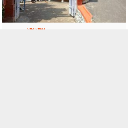
1
BOGOR RAYA
Warga Respek Bupati Bogor Berkantor di M…
2
BOGOR RAYA
Polres Bogor Gerebek Gudang Oplosan Gas …
3
BERITA HARI INI
,
BOGOR RAYA
Kebijakan KLH, Biaya Masuk TNGHS Pamijah…
4
BERITA HARI INI
,
BOGOR RAYA
BPTJ ‘Nyerah’ Soal Biskita T…
5
BERITA HARI INI
,
POLITIK
Aji Jaya Bintara ‘Tenggelam’…