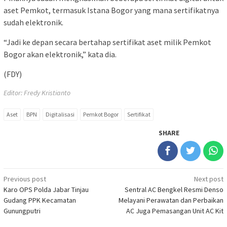
aset Pemkot, termasuk Istana Bogor yang mana sertifikatnya
sudah elektronik.
“Jadi ke depan secara bertahap sertifikat aset milik Pemkot
Bogor akan elektronik,” kata dia.
(FDY)
Editor: Fredy Kristianto
Aset
BPN
Digitalisasi
Pemkot Bogor
Sertifikat
SHARE
Post
Previous post
Next post
Karo OPS Polda Jabar Tinjau
Sentral AC Bengkel Resmi Denso
navigation
Gudang PPK Kecamatan
Melayani Perawatan dan Perbaikan
Gunungputri
AC Juga Pemasangan Unit AC Kit