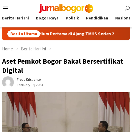
Skip
Mobile
to
Menu
content
Berita Hari Ini
Bogor Raya
Politik
Pendidikan
Nasional
ik Raih Podium Pertama di Ajang TMHS Series 2
Berita Utama
AFKAB Bog
Home
Berita Hari Ini
Aset Pemkot Bogor Bakal Bersertifikat
Digital
Fredy Kristianto
February 18, 2024