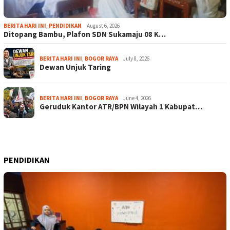
BERITA HARI INI
,
PENDIDIKAN
August 6, 2026
Ditopang Bambu, Plafon SDN Sukamaju 08 K…
BERITA HARI INI
,
BOGOR RAYA
July 8, 2026
Dewan Unjuk Taring
BERITA HARI INI
,
BOGOR RAYA
June 4, 2026
Geruduk Kantor ATR/BPN Wilayah 1 Kabupat…
PENDIDIKAN