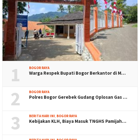
1
BOGOR RAYA
Warga Respek Bupati Bogor Berkantor di M…
2
BOGOR RAYA
Polres Bogor Gerebek Gudang Oplosan Gas …
3
BERITA HARI INI
,
BOGOR RAYA
Kebijakan KLH, Biaya Masuk TNGHS Pamijah…
BERITA HARI INI
,
BOGOR RAYA