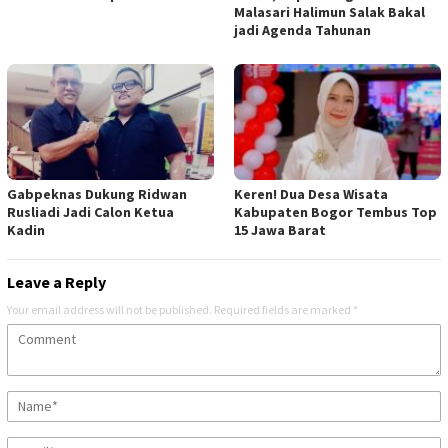
Malasari Halimun Salak Bakal
jadi Agenda Tahunan
Gabpeknas Dukung Ridwan
Keren! Dua Desa Wisata
Rusliadi Jadi Calon Ketua
Kabupaten Bogor Tembus Top
Kadin
15 Jawa Barat
Leave a Reply
Your email address will not be published.
Required fields are marked
*