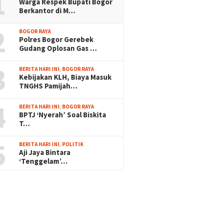
1
Warga Respek Bupati Bogor
Berkantor di M…
2
BOGOR RAYA
Polres Bogor Gerebek
Gudang Oplosan Gas …
3
BERITA HARI INI
,
BOGOR RAYA
Kebijakan KLH, Biaya Masuk
TNGHS Pamijah…
4
BERITA HARI INI
,
BOGOR RAYA
BPTJ ‘Nyerah’ Soal Biskita
T…
5
BERITA HARI INI
,
POLITIK
Aji Jaya Bintara
‘Tenggelam’…