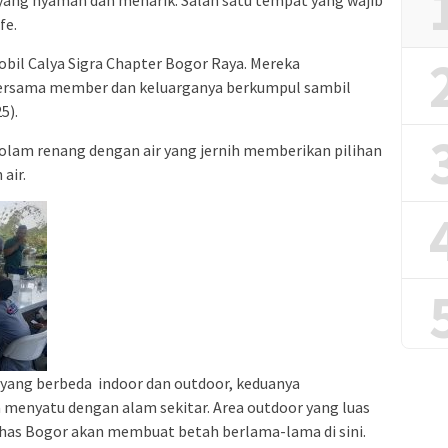
ng nyaman dan menarik. Salah satu tempat yang wajib
fe.
obil Calya Sigra Chapter Bogor Raya. Mereka
ersama member dan keluarganya berkumpul sambil
5).
olam renang dengan air yang jernih memberikan pilihan
air.
yang berbeda indoor dan outdoor, keduanya
enyatu dengan alam sekitar. Area outdoor yang luas
k khas Bogor akan membuat betah berlama-lama di sini.