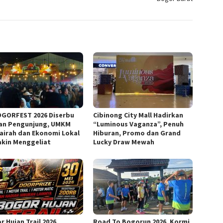
GORFEST 2026 Diserbu
Cibinong City Mall Hadirkan
an Pengunjung, UMKM
“Luminous Vaganza”, Penuh
airah dan Ekonomi Lokal
Hiburan, Promo dan Grand
kin Menggeliat
Lucky Draw Mewah
r Hujan Trail 2026
Road To Bogorun 2026, Kormi