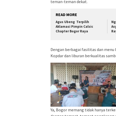
teman-teman dekat.
READ MORE
Agus Ubeng Terpilih
Ng
Aklamasi Pimpin Calsic
As
Chapter Bogor Raya
Ra
Dengan berbagai fasilitas dan menu l
Kopdar dan liburan berkualitas sam
Ya, Bogor memang tidak hanya terken