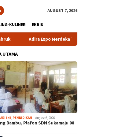
h
AUGUST 7, 2026
ING-KULINER
EKBIS
a Expo Merdeka Tawarkan Bunga 1,76 Persen
Atlet NPCI 
A UTAMA
ARI INI
,
PENDIDIKAN
August 6, 2026
ng Bambu, Plafon SDN Sukamaju 08