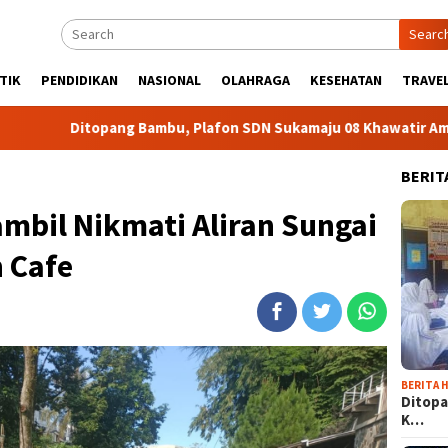
Searc
TIK
PENDIDIKAN
NASIONAL
OLAHRAGA
KESEHATAN
TRAVEL
g Bambu, Plafon SDN Sukamaju 08 Khawatir Ambruk
Adir
BERIT
mbil Nikmati Aliran Sungai
 Cafe
BERITA H
Ditopa
K…