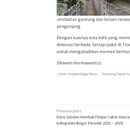
Jembatan gantung dan kolam renang d
pengunjung.
Dengan luasnya area kafe yang memi
dekorasi berbeda. Setiap sudut di T
untuk mengabadikan momen berhar
(Wawan Hermawanto)
Calsic Chapter Bogor Raya
Truntung Teduh Ca
Post
Previous post
Doris Sundari Kembali Pimpin Cabor Dance
navigation
Kabupaten Bogor Periode 2025 – 2029