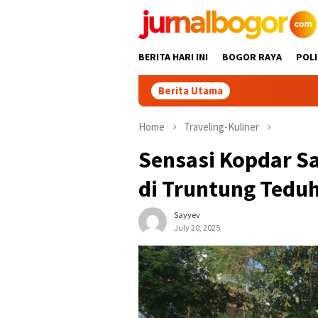
Skip
to
content
BERITA HARI INI
BOGOR RAYA
POLI
Berita Utama
Ditopan
Home
Traveling-Kuliner
Sensasi Kopdar Sa
di Truntung Teduh
Sayyev
July 20, 2025