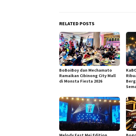
RELATED POSTS
BoBoiBoy dan Mechamato
KaBO
Ramaikan Cibinong City Mall
Ribu
di Monsta Fiesta 2026
Berg
Sema
Melody Fest Mei Edition
Bogo