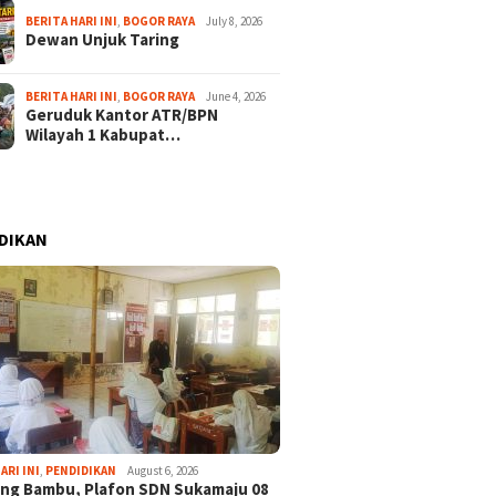
BERITA HARI INI
,
BOGOR RAYA
July 8, 2026
Dewan Unjuk Taring
BERITA HARI INI
,
BOGOR RAYA
June 4, 2026
Geruduk Kantor ATR/BPN
Wilayah 1 Kabupat…
DIKAN
ARI INI
,
PENDIDIKAN
August 6, 2026
ng Bambu, Plafon SDN Sukamaju 08