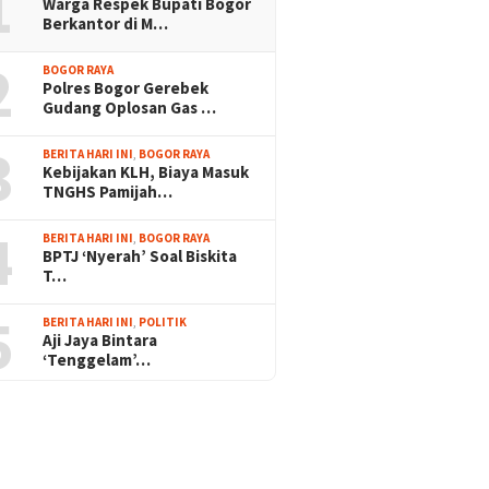
1
Warga Respek Bupati Bogor
Berkantor di M…
2
BOGOR RAYA
Polres Bogor Gerebek
Gudang Oplosan Gas …
3
BERITA HARI INI
,
BOGOR RAYA
Kebijakan KLH, Biaya Masuk
TNGHS Pamijah…
4
BERITA HARI INI
,
BOGOR RAYA
BPTJ ‘Nyerah’ Soal Biskita
T…
5
BERITA HARI INI
,
POLITIK
Aji Jaya Bintara
‘Tenggelam’…