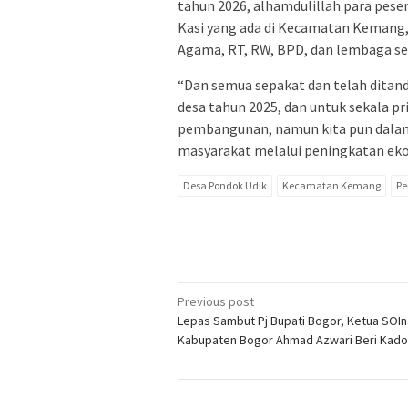
tahun 2026, alhamdulillah para peser
Kasi yang ada di Kecamatan Kemang,
Agama, RT, RW, BPD, dan lembaga se
“Dan semua sepakat dan telah dita
desa tahun 2025, dan untuk sekala pr
pembangunan, namun kita pun dalam
masyarakat melalui peningkatan eko
Desa Pondok Udik
Kecamatan Kemang
P
Post
Previous post
Lepas Sambut Pj Bupati Bogor, Ketua SOIn
navigation
Kabupaten Bogor Ahmad Azwari Beri Kado