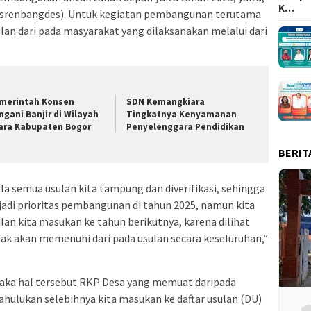
K…
renbangdes). Untuk kegiatan pembangunan terutama
lan dari pada masyarakat yang dilaksanakan melalui dari
merintah Konsen
SDN Kemangkiara
ngani Banjir di Wilayah
Tingkatnya Kenyamanan
ara Kabupaten Bogor
Penyelenggara Pendidikan
BERIT
ala semua usulan kita tampung dan diverifikasi, sehingga
di prioritas pembangunan di tahun 2025, namun kita
lan kita masukan ke tahun berikutnya, karena dilihat
ak akan memenuhi dari pada usulan secara keseluruhan,”
maka hal tersebut RKP Desa yang memuat daripada
 dahulukan selebihnya kita masukan ke daftar usulan (DU)