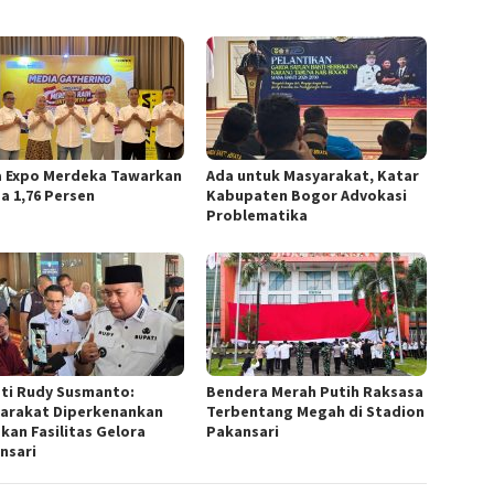
a Expo Merdeka Tawarkan
Ada untuk Masyarakat, Katar
a 1,76 Persen
Kabupaten Bogor Advokasi
Problematika
ti Rudy Susmanto:
Bendera Merah Putih Raksasa
arakat Diperkenankan
Terbentang Megah di Stadion
kan Fasilitas Gelora
Pakansari
nsari