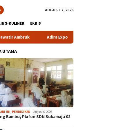
h
AUGUST 7, 2026
ING-KULINER
EKBIS
ruk
Adira Expo Merdeka Tawarkan Bunga 1,76 Persen
A UTAMA
ARI INI
,
PENDIDIKAN
August 6, 2026
ng Bambu, Plafon SDN Sukamaju 08