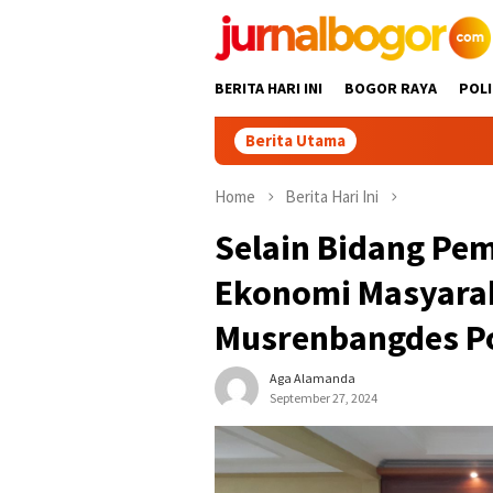
Skip
to
content
BERITA HARI INI
BOGOR RAYA
POLI
Berita Utama
Home
Berita Hari Ini
Selain Bidang Pe
Ekonomi Masyarak
Musrenbangdes P
Aga Alamanda
September 27, 2024