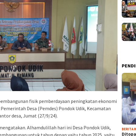
PENDI
g pembangunan fisik pemberdayaan peningkatan ekonomi
eh Pemerintah Desa (Pemdes) Pondok Udik, Kecamatan
ntor desa, Jumat (27/9/24).
mengatakan. Alhamdulillah hari ini Desa Pondok Udik,
BERITA H
Ditopa
embangunan untuk tahun depan yaitu tahun 2025, yaitu,