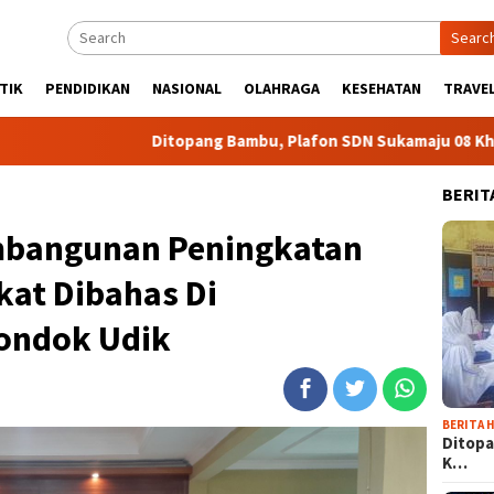
Searc
TIK
PENDIDIKAN
NASIONAL
OLAHRAGA
KESEHATAN
TRAVEL
Ditopang Bambu, Plafon SDN Sukamaju 08 Khawatir Amb
BERIT
mbangunan Peningkatan
at Dibahas Di
ondok Udik
BERITA H
Ditopa
K…