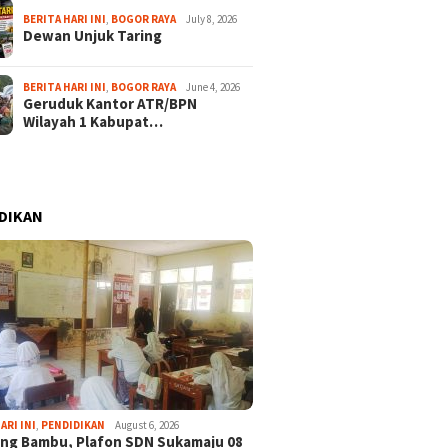
BERITA HARI INI
,
BOGOR RAYA
July 8, 2026
Dewan Unjuk Taring
BERITA HARI INI
,
BOGOR RAYA
June 4, 2026
Geruduk Kantor ATR/BPN
Wilayah 1 Kabupat…
DIKAN
ARI INI
,
PENDIDIKAN
August 6, 2026
ng Bambu, Plafon SDN Sukamaju 08