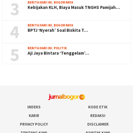
3
BERITA HARI INI
,
BOGOR RAYA
Kebijakan KLH, Biaya Masuk TNGHS Pamijah…
4
BERITA HARI INI
,
BOGOR RAYA
BPTJ ‘Nyerah’ Soal Biskita T…
5
BERITA HARI INI
,
POLITIK
Aji Jaya Bintara ‘Tenggelam’…
INDEKS
KODE ETIK
KARIR
REDAKSI
PRIVACY POLICY
DISCLAIMER
TENTANG KAMI
KONTAK KAMI