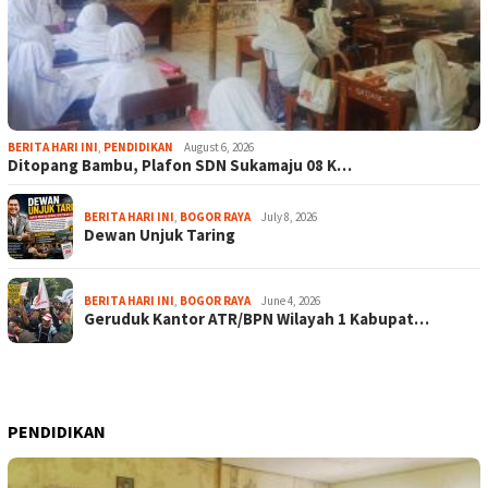
BERITA HARI INI
,
PENDIDIKAN
August 6, 2026
Ditopang Bambu, Plafon SDN Sukamaju 08 K…
BERITA HARI INI
,
BOGOR RAYA
July 8, 2026
Dewan Unjuk Taring
BERITA HARI INI
,
BOGOR RAYA
June 4, 2026
Geruduk Kantor ATR/BPN Wilayah 1 Kabupat…
PENDIDIKAN