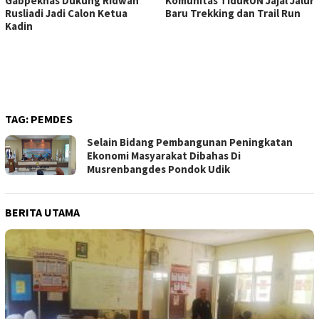
Gabpeknas Dukung Ridwan
Komunitas TiduRUN Jajal Jalur
Rusliadi Jadi Calon Ketua
Baru Trekking dan Trail Run
Kadin
TAG:
PEMDES
Selain Bidang Pembangunan Peningkatan
Ekonomi Masyarakat Dibahas Di
Musrenbangdes Pondok Udik
BERITA UTAMA