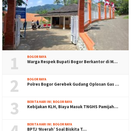
1
BOGOR RAYA
Warga Respek Bupati Bogor Berkantor di M…
2
BOGOR RAYA
Polres Bogor Gerebek Gudang Oplosan Gas …
3
BERITA HARI INI
,
BOGOR RAYA
Kebijakan KLH, Biaya Masuk TNGHS Pamijah…
4
BERITA HARI INI
,
BOGOR RAYA
BPTJ ‘Nyerah’ Soal Biskita T…