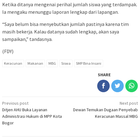
Ketika ditanya mengenai perihal jumlah siswa yang terdampak.
Ia mengaku menunggu laporan lengkap dari lapangan.
“Saya belum bisa menyebutkan jumlah pastinya karena tim
masih bekerja. Kalau datanya sudah lengkap, akan saya
sampaikan,” tandasnya.
(FDY)
Keracunan
Makanan
MBG
Siswa
SMP Bina Insani
SHARE
Post
Previous post
Next post
Ditjen AHU Buka Layanan
Dewan Temukan Dugaan Penyebab
navigation
Administrasi Hukum di MPP Kota
Keracunan Massal MBG
Bogor