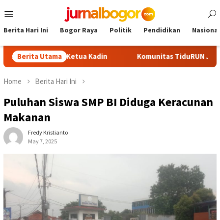
Skip
Mobile
to
Menu
content
Berita Hari Ini
Bogor Raya
Politik
Pendidikan
Nasional
i Calon Ketua Kadin
Berita Utama
Komunitas TiduRUN Jajal Jalur Baru 
Home
Berita Hari Ini
Puluhan Siswa SMP BI Diduga Keracunan
Makanan
Fredy Kristianto
May 7, 2025