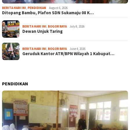
BERITA HARI INI
,
PENDIDIKAN
August 6, 2026
Ditopang Bambu, Plafon SDN Sukamaju 08 K…
BERITA HARI INI
,
BOGOR RAYA
July 8, 2026
Dewan Unjuk Taring
BERITA HARI INI
,
BOGOR RAYA
June 4, 2026
Geruduk Kantor ATR/BPN Wilayah 1 Kabupat…
PENDIDIKAN