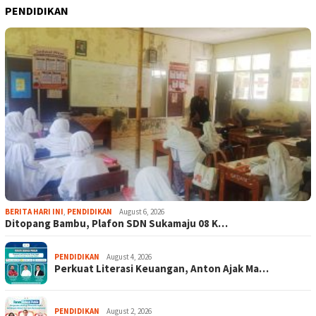
PENDIDIKAN
BERITA HARI INI
,
PENDIDIKAN
August 6, 2026
Ditopang Bambu, Plafon SDN Sukamaju 08 K…
PENDIDIKAN
August 4, 2026
Perkuat Literasi Keuangan, Anton Ajak Ma…
PENDIDIKAN
August 2, 2026