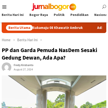
Skip
Mobile
to
Menu
content
Berita Hari Ini
Bogor Raya
Politik
Pendidikan
Nasional
afon SDN Sukamaju 08 Khawatir Ambruk
Berita Utama
Adira Expo Merd
Home
Berita Hari Ini
PP dan Garda Pemuda NasDem Sesaki
Gedung Dewan, Ada Apa?
Fredy Kristianto
August 27, 2024