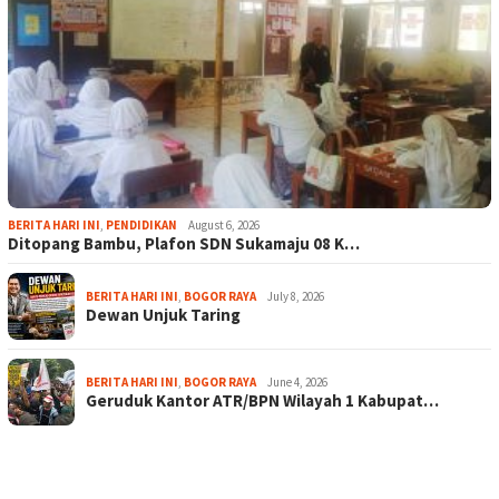
BERITA HARI INI
,
PENDIDIKAN
August 6, 2026
Ditopang Bambu, Plafon SDN Sukamaju 08 K…
BERITA HARI INI
,
BOGOR RAYA
July 8, 2026
Dewan Unjuk Taring
BERITA HARI INI
,
BOGOR RAYA
June 4, 2026
Geruduk Kantor ATR/BPN Wilayah 1 Kabupat…