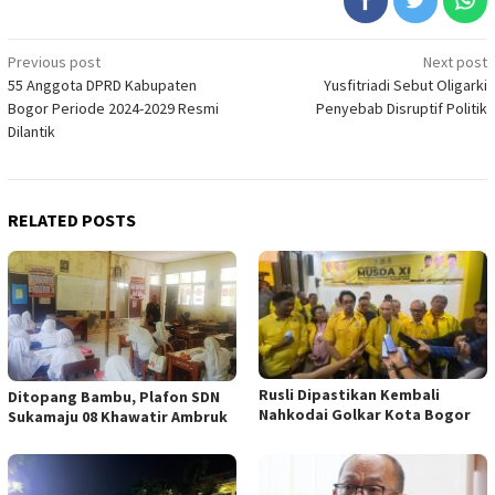
Post
Previous post
Next post
55 Anggota DPRD Kabupaten
Yusfitriadi Sebut Oligarki
navigation
Bogor Periode 2024-2029 Resmi
Penyebab Disruptif Politik
Dilantik
RELATED POSTS
Rusli Dipastikan Kembali
Ditopang Bambu, Plafon SDN
Nahkodai Golkar Kota Bogor
Sukamaju 08 Khawatir Ambruk