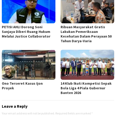
PETISI AHLI Dorong Soni
Ribuan Masyarakat Gratis
Sanjaya Diberi Ruang Hukum
Lakukan Pemeriksaan
Melalui Justice Collaborator
Kesehatan Dalam Perayaan 50
Tahun Darya-Varia
Ono Terseret Kasus Ijon
14 Klub Ikuti Kompetisi Sepak
Proyek
Bola Liga 4 Piala Gubernur
Banten 2026
Leave a Reply
Your email address will not be published.
Required fields are marked
*