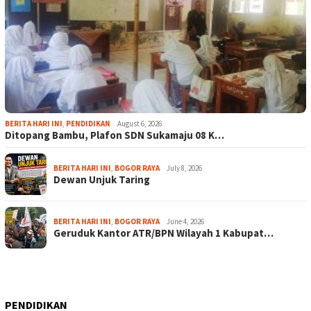
BERITA HARI INI
,
PENDIDIKAN
August 6, 2026
Ditopang Bambu, Plafon SDN Sukamaju 08 K…
BERITA HARI INI
,
BOGOR RAYA
July 8, 2026
Dewan Unjuk Taring
BERITA HARI INI
,
BOGOR RAYA
June 4, 2026
Geruduk Kantor ATR/BPN Wilayah 1 Kabupat…
PENDIDIKAN