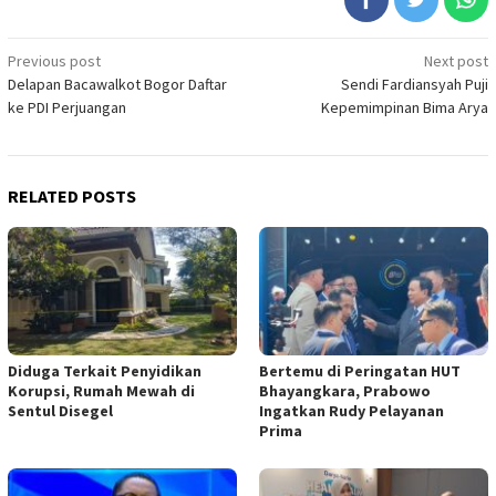
Post
Previous post
Next post
Delapan Bacawalkot Bogor Daftar
Sendi Fardiansyah Puji
navigation
ke PDI Perjuangan
Kepemimpinan Bima Arya
RELATED POSTS
Diduga Terkait Penyidikan
Bertemu di Peringatan HUT
Korupsi, Rumah Mewah di
Bhayangkara, Prabowo
Sentul Disegel
Ingatkan Rudy Pelayanan
Prima