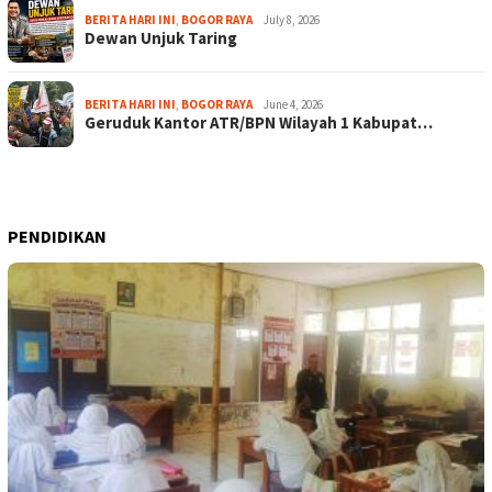
BERITA HARI INI
,
BOGOR RAYA
July 8, 2026
Dewan Unjuk Taring
BERITA HARI INI
,
BOGOR RAYA
June 4, 2026
Geruduk Kantor ATR/BPN Wilayah 1 Kabupat…
PENDIDIKAN