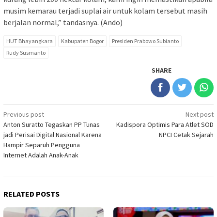
musim kemarau terjadi suplai air untuk kolam tersebut masih
berjalan normal,” tandasnya. (Ando)
HUT Bhayangkara
Kabupaten Bogor
Presiden Prabowo Subianto
Rudy Susmanto
SHARE
Post
Previous post
Next post
Anton Suratto Tegaskan PP Tunas
Kadispora Optimis Para Atlet SOD
navigation
jadi Perisai Digital Nasional Karena
NPCI Cetak Sejarah
Hampir Separuh Pengguna
Internet Adalah Anak-Anak
RELATED POSTS