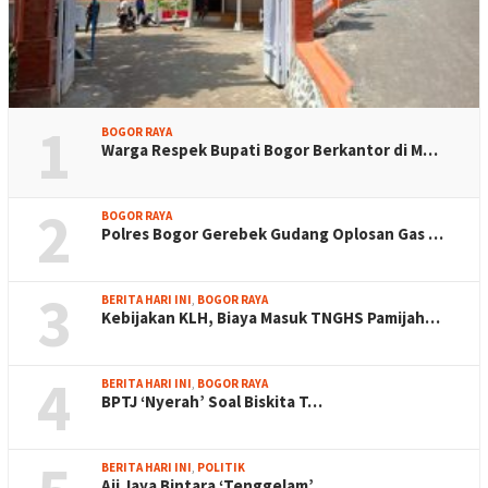
1
BOGOR RAYA
Warga Respek Bupati Bogor Berkantor di M…
2
BOGOR RAYA
Polres Bogor Gerebek Gudang Oplosan Gas …
3
BERITA HARI INI
,
BOGOR RAYA
Kebijakan KLH, Biaya Masuk TNGHS Pamijah…
4
BERITA HARI INI
,
BOGOR RAYA
BPTJ ‘Nyerah’ Soal Biskita T…
BERITA HARI INI
,
POLITIK
Aji Jaya Bintara ‘Tenggelam’…