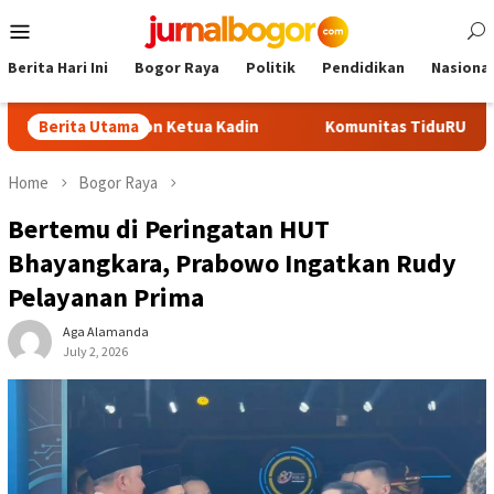
Skip
Mobile
to
Menu
content
Berita Hari Ini
Bogor Raya
Politik
Pendidikan
Nasional
adi Calon Ketua Kadin
Berita Utama
Komunitas TiduRUN Jajal Jalur Bar
Home
Bogor Raya
Bertemu di Peringatan HUT
Bhayangkara, Prabowo Ingatkan Rudy
Pelayanan Prima
Aga Alamanda
July 2, 2026