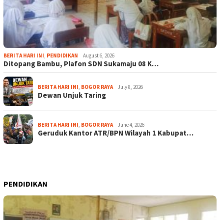
BERITA HARI INI
,
PENDIDIKAN
August 6, 2026
Ditopang Bambu, Plafon SDN Sukamaju 08 K…
BERITA HARI INI
,
BOGOR RAYA
July 8, 2026
Dewan Unjuk Taring
BERITA HARI INI
,
BOGOR RAYA
June 4, 2026
Geruduk Kantor ATR/BPN Wilayah 1 Kabupat…
PENDIDIKAN