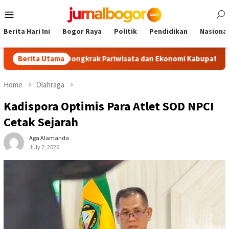
Skip
Mobile
to
Menu
content
Berita Hari Ini
Bogor Raya
Politik
Pendidikan
Nasional
Tourism, Dongkrak Pariwisata dan Ekonomi Kabupaten Bogor
Berita Utama
Home
Olahraga
Kadispora Optimis Para Atlet SOD NPCI
Cetak Sejarah
Aga Alamanda
July 2, 2026