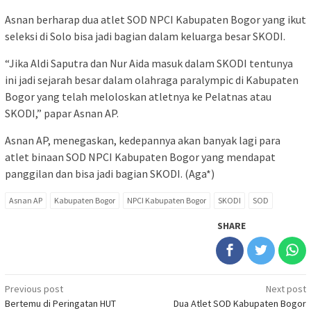
Asnan berharap dua atlet SOD NPCI Kabupaten Bogor yang ikut
seleksi di Solo bisa jadi bagian dalam keluarga besar SKODI.
“Jika Aldi Saputra dan Nur Aida masuk dalam SKODI tentunya
ini jadi sejarah besar dalam olahraga paralympic di Kabupaten
Bogor yang telah meloloskan atletnya ke Pelatnas atau
SKODI,” papar Asnan AP.
Asnan AP, menegaskan, kedepannya akan banyak lagi para
atlet binaan SOD NPCI Kabupaten Bogor yang mendapat
panggilan dan bisa jadi bagian SKODI. (Aga*)
Asnan AP
Kabupaten Bogor
NPCI Kabupaten Bogor
SKODI
SOD
SHARE
Post
Previous post
Next post
Bertemu di Peringatan HUT
Dua Atlet SOD Kabupaten Bogor
navigation