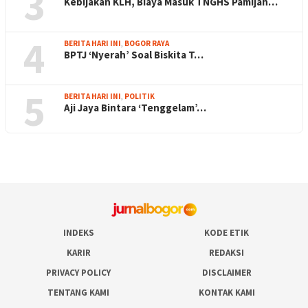
3
Kebijakan KLH, Biaya Masuk TNGHS Pamijah…
4
BERITA HARI INI
,
BOGOR RAYA
BPTJ ‘Nyerah’ Soal Biskita T…
5
BERITA HARI INI
,
POLITIK
Aji Jaya Bintara ‘Tenggelam’…
INDEKS
KODE ETIK
KARIR
REDAKSI
PRIVACY POLICY
DISCLAIMER
TENTANG KAMI
KONTAK KAMI