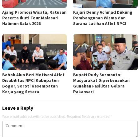
Ajang Promosi Wisata, Ratusan
Kajari Denny Achmad Dukung
Peserta Ikuti Tour Malasari
Pembangunan Wisma dan
Halimun Salak 2026
Sarana Latihan Atlet NPCI
Babah Alun Beri Motivasi Atlet
Bupati Rudy Susmanto:
Disabilitas NPCI Kabupaten
Masyarakat Diperkenankan
Bogor, Soroti Kesempatan
Gunakan Fasilitas Gelora
Kerja yang Setara
Pakansari
Leave a Reply
Your email address will not be published.
Required fields are marked
*