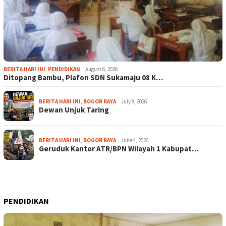
BERITA HARI INI
,
PENDIDIKAN
August 6, 2026
Ditopang Bambu, Plafon SDN Sukamaju 08 K…
BERITA HARI INI
,
BOGOR RAYA
July 8, 2026
Dewan Unjuk Taring
BERITA HARI INI
,
BOGOR RAYA
June 4, 2026
Geruduk Kantor ATR/BPN Wilayah 1 Kabupat…
PENDIDIKAN