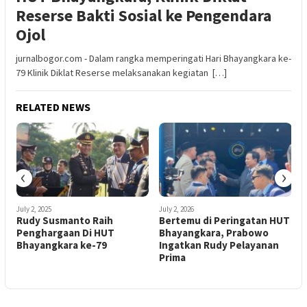
Reserse Bakti Sosial ke Pengendara
Ojol
jurnalbogor.com - Dalam rangka memperingati Hari Bhayangkara ke-
79 Klinik Diklat Reserse melaksanakan kegiatan […]
RELATED NEWS
‹
›
July 2, 2025
July 2, 2026
Rudy Susmanto Raih
Bertemu di Peringatan HUT
Penghargaan Di HUT
Bhayangkara, Prabowo
s
Bhayangkara ke-79
Ingatkan Rudy Pelayanan
Prima