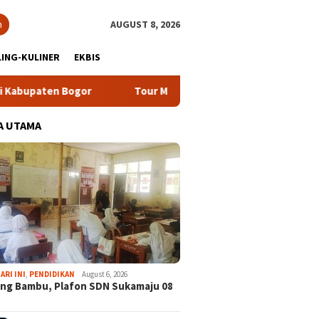
h
AUGUST 8, 2026
ING-KULINER
EKBIS
or
Tour Malasari Halimun Salak Kian Diminati, Ratusan Ri
A UTAMA
ARI INI
,
PENDIDIKAN
August 6, 2026
ng Bambu, Plafon SDN Sukamaju 08