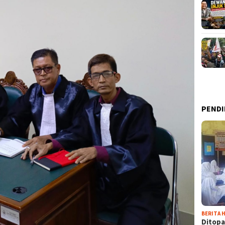
PENDI
BERITA H
Ditopa