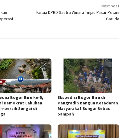
Next post
ikan
Ketua DPRD Sastra Winara Tinjau Pasar Petani
operasi
Garuda
edisi Bogor Biru ke-5,
Ekspedisi Bogor Biru di
ai Demokrat Lakukan
Pangradin Bangun Kesadaran
ih-bersih Sungai di
Masyarakat Sungai Bebas
nga
Sampah