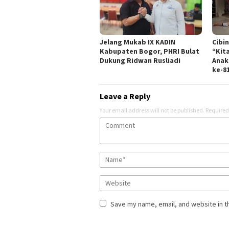
Jelang Mukab IX KADIN
Cibi
Kabupaten Bogor, PHRI Bulat
“Kit
Dukung Ridwan Rusliadi
Anak
ke-8
Leave a Reply
Your email address will not be published.
Required
Save my name, email, and website in t