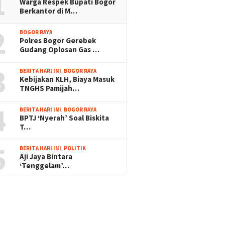
1
Warga Respek Bupati Bogor
Berkantor di M…
2
BOGOR RAYA
Polres Bogor Gerebek
Gudang Oplosan Gas …
3
BERITA HARI INI
,
BOGOR RAYA
Kebijakan KLH, Biaya Masuk
TNGHS Pamijah…
4
BERITA HARI INI
,
BOGOR RAYA
BPTJ ‘Nyerah’ Soal Biskita
T…
5
BERITA HARI INI
,
POLITIK
Aji Jaya Bintara
‘Tenggelam’…