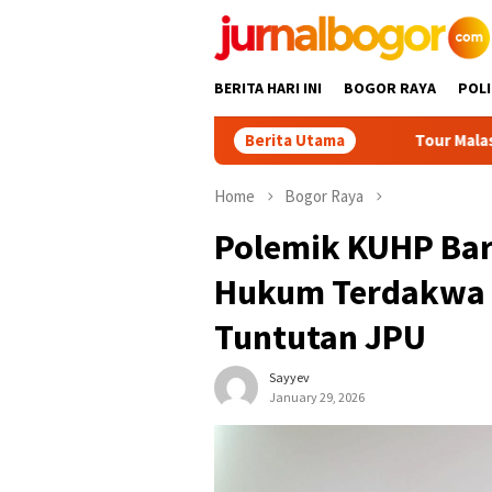
Skip
to
content
BERITA HARI INI
BOGOR RAYA
POLI
Berita Utama
Tour Malasari Jadi Magnet
Home
Bogor Raya
Polemik KUHP Bar
Hukum Terdakwa 
Tuntutan JPU
Sayyev
January 29, 2026