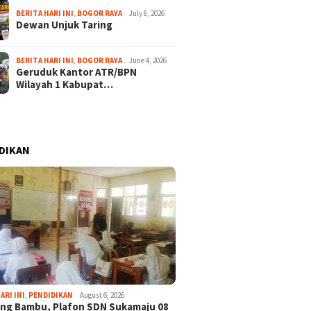
BERITA HARI INI
,
BOGOR RAYA
July 8, 2026
Dewan Unjuk Taring
BERITA HARI INI
,
BOGOR RAYA
June 4, 2026
Geruduk Kantor ATR/BPN
Wilayah 1 Kabupat…
DIKAN
ARI INI
,
PENDIDIKAN
August 6, 2026
ng Bambu, Plafon SDN Sukamaju 08