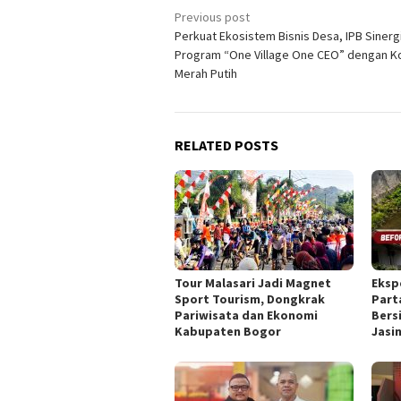
Post
Previous post
Perkuat Ekosistem Bisnis Desa, IPB Sinerg
navigation
Program “One Village One CEO” dengan K
Merah Putih
RELATED POSTS
Tour Malasari Jadi Magnet
Eksp
Sport Tourism, Dongkrak
Part
Pariwisata dan Ekonomi
Bers
Kabupaten Bogor
Jasi