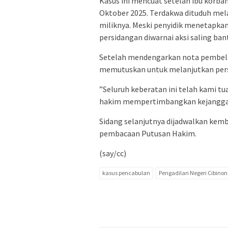
​Kasus ini mencuat setelah ibu korb
Oktober 2025. Terdakwa dituduh mel
miliknya. Meski penyidik menetapkan
persidangan diwarnai aksi saling ban
​Setelah mendengarkan nota pembela
memutuskan untuk melanjutkan pers
​”Seluruh keberatan ini telah kami t
hakim mempertimbangkan kejanggalan
​Sidang selanjutnya dijadwalkan kemb
pembacaan Putusan Hakim.
(say/cc)
kasus pencabulan
Pengadilan Negeri Cibinon