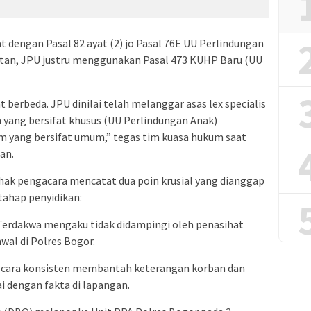
t dengan Pasal 82 ayat (2) jo Pasal 76E UU Perlindungan
tan, JPU justru menggunakan Pasal 473 KUHP Baru (UU
 berbeda. JPU dinilai telah melanggar asas lex specialis
m yang bersifat khusus (UU Perlindungan Anak)
yang bersifat umum,” tegas tim kuasa hukum saat
an.
ihak pengacara mencatat dua poin krusial yang dianggap
tahap penyidikan:
Terdakwa mengaku tidak didampingi oleh penasihat
al di Polres Bogor.
 secara konsisten membantah keterangan korban dan
ai dengan fakta di lapangan.