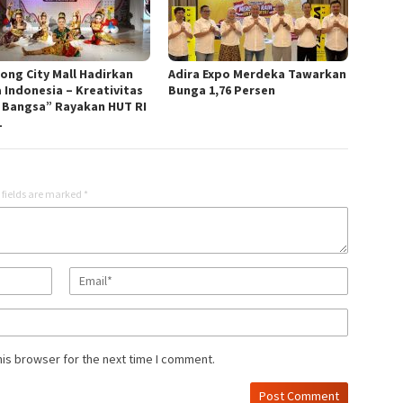
nong City Mall Hadirkan
Adira Expo Merdeka Tawarkan
a Indonesia – Kreativitas
Bunga 1,76 Persen
 Bangsa” Rayakan HUT RI
1
 fields are marked
*
his browser for the next time I comment.