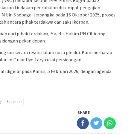
an (DBO) melapor ke Unit PPA Polres Bogor pada 3
akukan tindakan pencabulan di tempat pengajian
 M bin S sebagai tersangka pada 16 Oktober 2025, proses
tah antara pihak terdakwa dan saksi korban.
an dari pihak terdakwa, Majelis Hakim PN Cibinong
idangan pekan depan.
uangkan secara resmi dalam nota pleidoi. Kami berharap
 ini,” ujar Uyo Taryo usai persidangan.
ali digelar pada Kamis, 5 Februari 2026, dengan agenda
g
Suhendar
SHARE