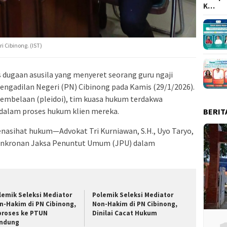
K…
 Cibinong. (IST)
s dugaan asusila yang menyeret seorang guru ngaji
i Pengadilan Negeri (PN) Cibinong pada Kamis (29/1/2026).
mbelaan (pleidoi), tim kuasa hukum terdakwa
alam proses hukum klien mereka.
BERIT
penasihat hukum—Advokat Tri Kurniawan, S.H., Uyo Taryo,
aksinkronan Jaksa Penuntut Umum (JPU) dalam
lemik Seleksi Mediator
Polemik Seleksi Mediator
n-Hakim di PN Cibinong,
Non-Hakim di PN Cibinong,
proses ke PTUN
Dinilai Cacat Hukum
ndung