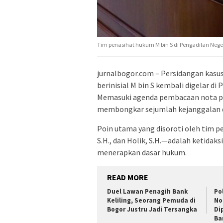
Tim penasihat hukum M bin S di Pengadilan Negeri
jurnalbogor.com – ​Persidangan kasu
berinisial M bin S kembali digelar d
Memasuki agenda pembacaan nota pe
membongkar sejumlah kejanggalan d
​Poin utama yang disoroti oleh tim 
S.H., dan Holik, S.H.—adalah ketid
menerapkan dasar hukum.
READ MORE
Duel Lawan Penagih Bank
Po
Keliling, Seorang Pemuda di
No
Bogor Justru Jadi Tersangka
Di
Ba